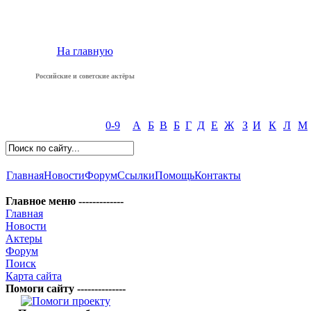
На главную
Российские и советские актёры
0-9
А
Б
В
Б
Г
Д
Е
Ж
З
И
К
Л
М
Главная
Новости
Форум
Ссылки
Помощь
Контакты
Главное меню -------------
Главная
Новости
Актеры
Форум
Поиск
Карта сайта
Помоги сайту --------------