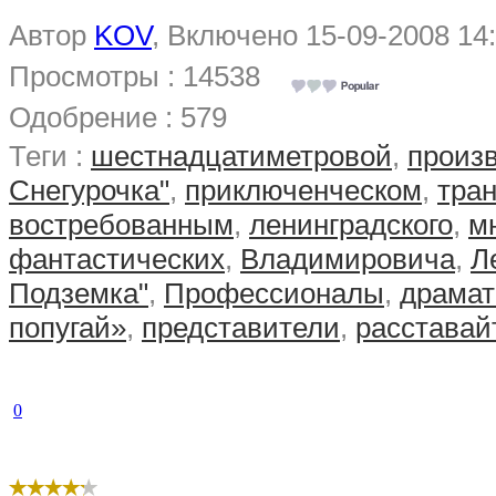
Автор
KOV
, Включено 15-09-2008 14
Просмотры : 14538
Одобрение : 579
Теги :
шестнадцатиметровой
,
произ
Снегурочка"
,
приключенческом
,
тра
востребованным
,
ленинградского
,
м
фантастических
,
Владимировича
,
Л
Подземка"
,
Профессионалы
,
драмат
попугай»
,
представители
,
расставай
0