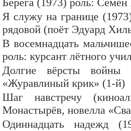
Берега (1973) роль: Семён
Я служу на границе (1973
рядовой (поёт Эдуард Хил
В восемнадцать мальчишес
роль: курсант лётного учи
Долгие вёрсты войны 
«Журавлиный крик» (1-й)
Шаг навстречу (киноал
Монастырёв, новелла «Св
Одиннадцать надежд (1