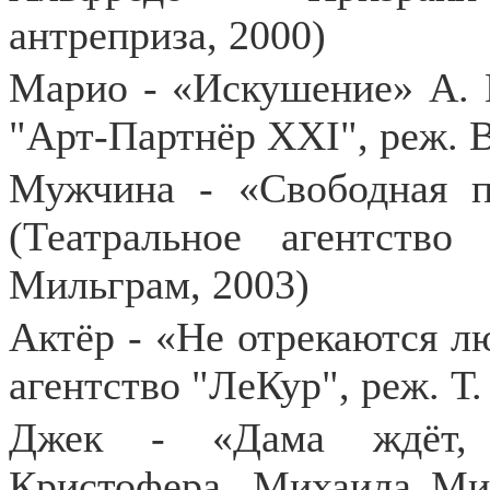
антреприза, 2000)
Марио - «Искушение» А. Н
"Арт-Партнёр ХХI", реж. В
Мужчина - «Свободная 
(Театральное агентство
Мильграм, 2003)
Актёр - «Не отрекаются л
агентство "ЛеКур", реж. Т.
Джек - «Дама ждёт, 
Кристофера, Михаила Ми