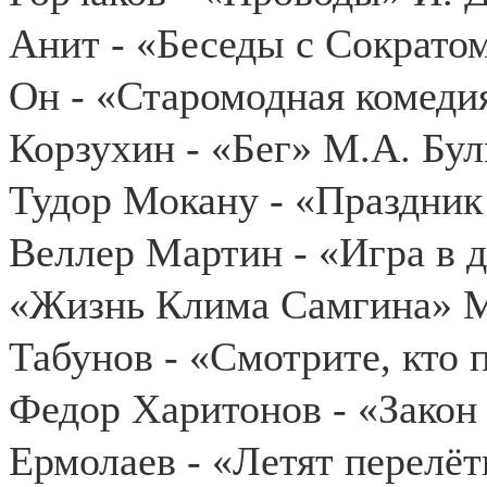
Анит - «Беседы с Сократом
Он - «Старомодная комеди
Корзухин - «Бег» М.А. Бул
Тудор Мокану - «Праздник
Веллер Мартин - «Игра в 
«Жизнь Клима Самгина» М
Табунов - «Смотрите, кто
Федор Харитонов - «Закон 
Ермолаев - «Летят перелё