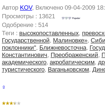
Автор
KOV
, Включено 09-04-2009 18
Просмотры : 13621
Одобрение : 514
Теги :
высокопоставленных
,
превосх
Государственной
,
Малиновке»
,
Сиби
поклонники"
,
Ближневосточна
,
Госу
Константинович
,
Преображенский
,
академического
,
акробатическим
,
др
туристического
,
Ваганьковском
,
Дин
0