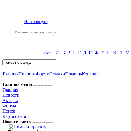
На главную
Российские и советские актёры
0-9
А
Б
В
Б
Г
Д
Е
Ж
З
И
К
Л
М
Главная
Новости
Форум
Ссылки
Помощь
Контакты
Главное меню -------------
Главная
Новости
Актеры
Форум
Поиск
Карта сайта
Помоги сайту --------------