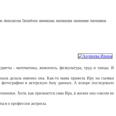
ие
,
физкультура
,
Петербурге
,
квадратных
,
математика
,
поклонники
,
предложила
,
дметы - математика, живопись, физкультура, труд и танцы. В
риала делала именно она. Как-то мама привела Иру на съемки
ь фотографию в актерскую базу данных. А вскоре последовало
онники. Хотя, как признается сама Ира, в жизни она совсем не
ться о профессии актрисы.