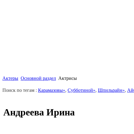
Актеры
Основной раздел
Актрисы
Поиск по тегам :
Карамазовы»
,
Субботиной»
,
Шпильрайн»
,
Ай
Андреева Ирина