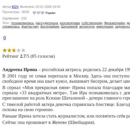
Автор
KOV
, Включено 10-01-2009 18:54
Просмотры : 8039
Одобрение : 532
Теги :
познакомилась
,
рассудительна
,
разговорчива
,
собственному
,
Фильмографи
,
де
справилась
,
фантастику
,
фотографию
,
Шаталиной
,
актерскую
,
животными
,
задумать
0
Рейтинг
2.7
/5 (85 голосов)
Андреева Ирина
– российская актриса, родилась 22 декабря 19
В 2001 году ее семья переехала в Москву. Здесь она поступ
свободное время она шьет кукол, вышивает бисером, делает цв
В сериал «Моя прекрасная няня» Ирина попала благодаря мам
сериала «33 квадратных метра». Там Ира познакомилась с де
приглашение на роль Ксюши Шаталиной - дочери главного геро
С тяжелой работой актера девочка справилась блестяще. Благо
похожа на свою героиню.
Раньше Ирина хотела стать журналистом, или посвятить себя р
Сейчас она проживает в Женеве (Швейцария).