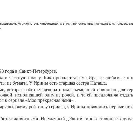
коратором
,
журналистом
,
кинотеатрах
,
метра»
,
непоседлива
,
последовало
,
приглашен
с
,
93 года в Санкт-Петербурге.
ила в частную школу. Как признается сама Ира, ее любимые пре
еты из бумаги. У Ирины есть старшая сестра Наташа.
е, которая работает декоратором: съемочный павильон для се
вочкой, исполнявшей одну из ролей, и та ей предложила отдат
я в сериале «Моя прекрасная няня».
даря высокому рейтингу сериала, у Ирины появились первые покл
аботе с животными. Но удачный дебют в кино заставил ее задума