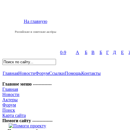
На главную
Российские и советские актёры
0-9
А
Б
В
Б
Г
Д
Е
Главная
Новости
Форум
Ссылки
Помощь
Контакты
Главное меню -------------
Главная
Новости
Актеры
Форум
Поиск
Карта сайта
Помоги сайту --------------