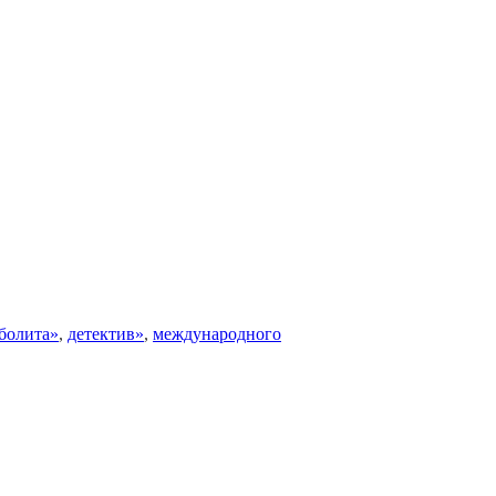
болита»
,
детектив»
,
международного