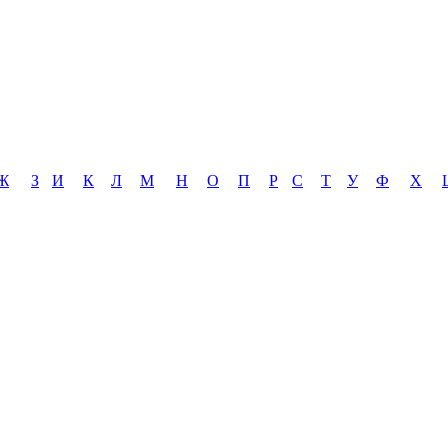
Ж
З
И
К
Л
М
Н
О
П
Р
С
Т
У
Ф
Х