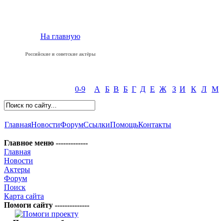
На главную
Российские и советские актёры
0-9
А
Б
В
Б
Г
Д
Е
Ж
З
И
К
Л
М
Главная
Новости
Форум
Ссылки
Помощь
Контакты
Главное меню -------------
Главная
Новости
Актеры
Форум
Поиск
Карта сайта
Помоги сайту --------------