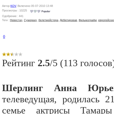
Автор
KOV
, Включено 05-07-2010 13:48
Просмотры : 10225
Одобрение : 441
Теги :
Невеста»
,
Сумерки»
,
белетмейстера
,
Дебютировав
,
Фильмографи
,
европейски
0
Рейтинг
2.5
/5 (113 голосов
Шерлинг Анна Юрье
телеведущая, родилась 
семье актрисы Тамар