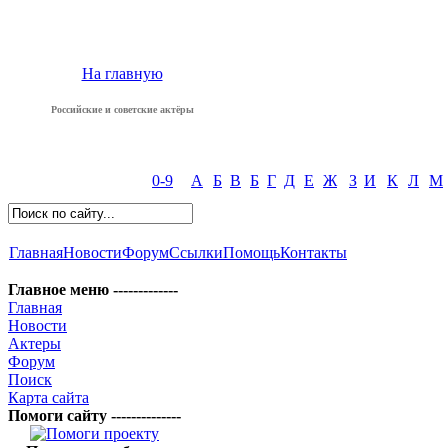
На главную
Российские и советские актёры
0-9
А
Б
В
Б
Г
Д
Е
Ж
З
И
К
Л
М
Главная
Новости
Форум
Ссылки
Помощь
Контакты
Главное меню -------------
Главная
Новости
Актеры
Форум
Поиск
Карта сайта
Помоги сайту --------------