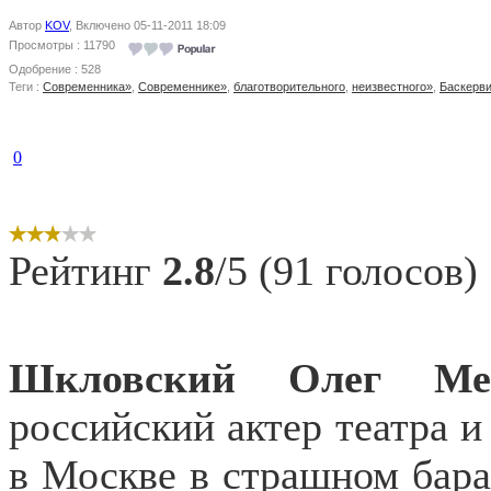
Автор
KOV
, Включено 05-11-2011 18:09
Просмотры : 11790
Одобрение : 528
Теги :
Современника»
,
Современнике»
,
благотворительного
,
неизвестного»
,
Баскерв
0
Рейтинг
2.8
/5 (91 голосов)
Шкловский Олег Мен
российский актер театра и
в Москве в страшном бара