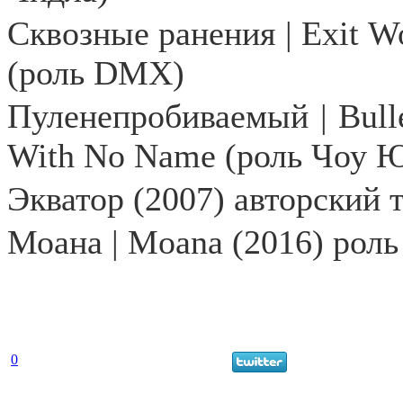
Сквозные
ранения
| Exit 
(
роль
DMX)
Пуленепробиваемый
| Bul
With No Name (
роль
Чоу
Ю
Экватор (2007) авторский 
Моана | Moana (2016) рол
0