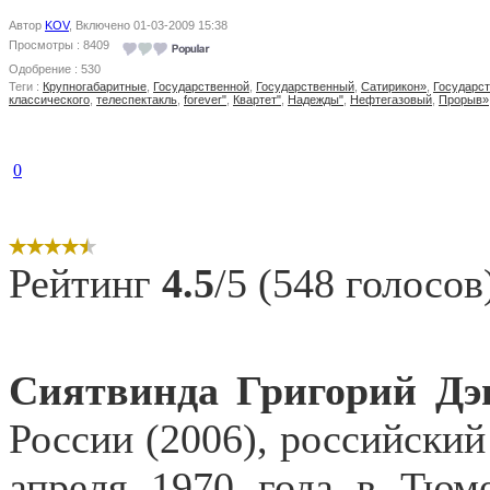
Автор
KOV
, Включено 01-03-2009 15:38
Просмотры : 8409
Одобрение : 530
Теги :
Крупногабаритные
,
Государственной
,
Государственный
,
Сатирикон»
,
Государс
классического
,
телеспектакль
,
forever"
,
Квартет"
,
Надежды"
,
Нефтегазовый
,
Прорыв»
0
Рейтинг
4.5
/5 (548 голосов
Сиятвинда Григорий Д
России (2006), российский 
апреля 1970 года в Тюм