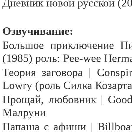
Дневник новой русской (2
Озвучивание:
Большое приключение П
(1985) роль:
Pee
-
wee
Herm
Теория заговора |
Conspi
Lowry
(роль Силка Козарта
Прощай, любовник | Good
Малруни
Папаша с афиши | Billboar