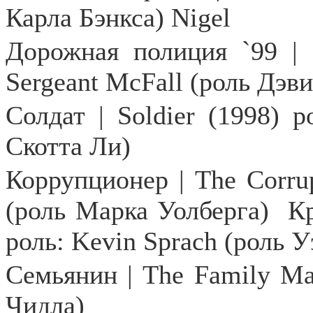
Карла Бэнкса) Nigel
Дорожная полиция `99 | 
Sergeant
McFall
(роль Дэви
Солдат |
Soldier
(1998) р
Скотта Ли)
Коррупционер |
The
Corru
(роль Марка Уолберга)
Кр
роль: Kevin Sprach (роль 
Семьянин
| The Family M
Чидла
)