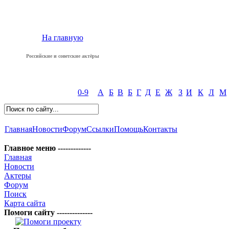
На главную
Российские и советские актёры
0-9
А
Б
В
Б
Г
Д
Е
Ж
З
И
К
Л
М
Главная
Новости
Форум
Ссылки
Помощь
Контакты
Главное меню -------------
Главная
Новости
Актеры
Форум
Поиск
Карта сайта
Помоги сайту --------------