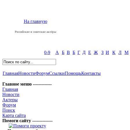
На главную
Российские и советские актёры
0-9
А
Б
В
Б
Г
Д
Е
Ж
З
И
К
Л
М
Главная
Новости
Форум
Ссылки
Помощь
Контакты
Главное меню -------------
Главная
Новости
Актеры
Форум
Поиск
Карта сайта
Помоги сайту --------------