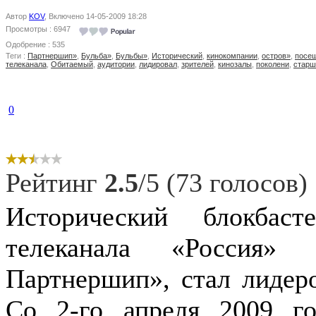
Автор
KOV
, Включено 14-05-2009 18:28
Просмотры : 6947
Одобрение : 535
Теги :
Партнершип»
,
Бульба»
,
Бульбы»
,
Исторический
,
кинокомпании
,
остров»
,
посе
телеканала
,
Обитаемый
,
аудитории
,
лидировал
,
зрителей
,
кинозалы
,
поколени
,
старш
0
Рейтинг
2.5
/5 (73 голосов)
Исторический блокбас
телеканала «Россия»
Партнершип», стал лидер
Со 2-го апреля 2009 г