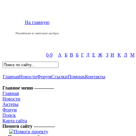
На главную
Российские и советские актёры
0-9
А
Б
В
Б
Г
Д
Е
Ж
З
И
К
Л
М
Главная
Новости
Форум
Ссылки
Помощь
Контакты
Главное меню -------------
Главная
Новости
Актеры
Форум
Поиск
Карта сайта
Помоги сайту --------------