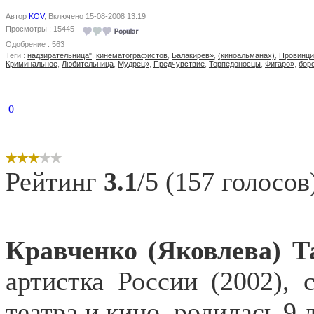
Автор
KOV
, Включено 15-08-2008 13:19
Просмотры : 15445
Одобрение : 563
Теги :
надзирательница"
,
кинематографистов
,
Балакирев»
,
(киноальманах)
,
Провинц
Криминальное
,
Любительница
,
Мудрец»
,
Предчувствие
,
Торпедоносцы
,
Фигаро»
,
бор
0
Рейтинг
3.1
/5 (157 голосов
Кравченко (Яковлева) Т
артистка России (2002), 
театра и кино, родилась 9 