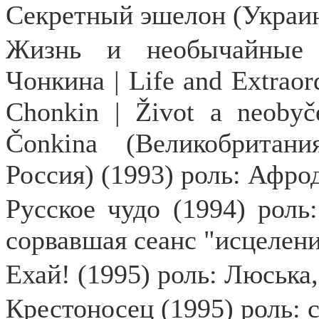
Секретный эшелон (Украин
Жизнь и необычайные 
Чонкина | Life and Extraor
Chonkin | Život a neobyče
Čonkina (Великобритан
Россия) (1993) роль: Афро
Русское чудо (1994) роль
сорвавшая сеанс "исцелен
Ехай! (1995) роль: Люська
Крестоносец (1995) роль: 