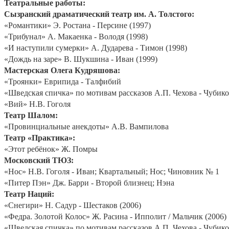
Театральные работы:
Сызранский драматический театр им. А. Толстого:
«Романтики» Э. Ростана - Персине (1997)
«Трибунал» А. Макаенка - Володя (1998)
«И наступили сумерки» А. Дударева - Тимон (1998)
«Дождь на заре» В. Шукшина - Иван (1999)
Мастерская Олега Кудряшова:
«Троянки» Еврипида - Талфибий
«Шведская спичка» по мотивам рассказов А.П. Чехова - Чубик
«Вий» Н.В. Гоголя
Театр Шалом:
«Провинциальные анекдоты» А.В. Вампилова
Театр «Практика»:
«Этот ребёнок» Ж. Помры
Московский ТЮЗ:
«Нос» Н.В. Гоголя - Иван; Квартальный; Нос; Чиновник № 1
«Питер Пэн» Дж. Барри - Второй близнец; Нэна
Театр Наций:
«Снегири» Н. Садур - Шестаков (2006)
«Федра. Золотой Колос» Ж. Расина - Ипполит / Мальчик (2006)
«Шведская спичка» по мотивам рассказов А.П. Чехова - Чубико