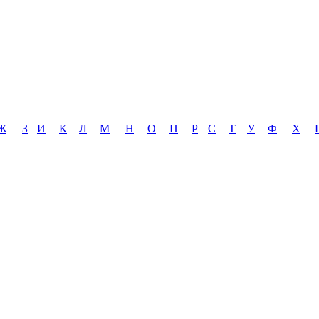
Ж
З
И
К
Л
М
Н
О
П
Р
С
Т
У
Ф
Х