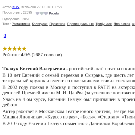
Автор
KOV
, Включено 22-12-2011 17:27
Просмотры : 22395
Одобрение : 2051
Теги :
Романтики»
,
Калигула»
,
Практика»
,
Провинциальные
,
Трибунал»
,
Япончика»
,
а
0
Рейтинг
4.9
/5 (2687 голосов)
Ткачук Евгений Валерьевич
- российский актёр театра и кин
В 10 лет Евгений с семьёй переехал в Сызрань, где шесть ле
театральный кружок и вместе со школьниками ставил спектакл
В 2002 году поехал в Москву и поступил в РАТИ на актерск
деятелей Премией имени М. И. Царёва (за успешное постижени
Учась на 4-ом курсе, Евгений Ткачук был приглашён в прое
дебют».
Актер работает в Московском Театре юного зрителя, Театре Нац
Мишки Япончика», «Курьер из рая», «Бесы», «Стартап», «Тихи
В 2010 году Евгений Ткачук совместно с Даниилом Воробьёвым