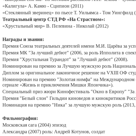
«Калигула» А. Камю - Сципион (2011)
«Стеклянный зверинец» по пьесе Т. Уильямса - Том Уингфилд (
Театральный центр СТД РФ «На Страстном»:
«Хрустальный мир» В. Пелевина - Николай (2012)
Награды и звания:
Премия Союза театральных деятелей имени М.И. Царёва за усп
Премия МК "За лучший дебют" (2006, за роль Ипполита в спект
Премия "Хрустальная Турандот" за "Лучший дебют" (2008).
Номинирован на премию за Лучшую мужскую роль Национальной
Диплом за оригинальное лаконичное решение на VXIII ОФ сту
Номинирован на премию "Золотая нимфа" на Международном ф
сериале «Жизнь и приключения Мишки Япончика»).
Специальный приз жюри Кинофестиваль "Окно в Европу" "За лу
Премия "Белый слон" Гильдии киноведов и кинокритиков Росси
Номинация на премию "Ника" за лучшую мужскую роль (2013, з
Фильмография:
Московская сага (2004) эпизод
Александра (2007) роль: Андрей Котунов, солдат