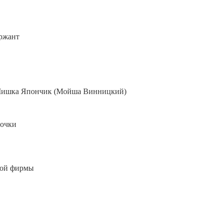
ержант
 Мишка Япончик (Мойша Винницкий)
вочки
ской фирмы