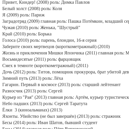
Привет, Киндер! (2008) роль: Димка Павлов
Белый холст (2008) роль: Коля
Я (2009) роль: Париж
Заградотряд (2009) главная роль: Пашка Потёмкин, младший с
Чужая (2010) роль: Женька, "Шустрый"
Край (2010) роль: Борька
Голоса (2010) роль: парень, блондин, 16-я серия
Заберите своих мертвецов (короткометражный) (2010)
Жизнь и приключения Мишки Япончика (2011) главная роль:
Восьмидесятые (2011) роль: фарцовщик
Смех в темноте (короткометражный) (2011)
Дочь (2012) роль: Титов, помощник прокурора, брат убитой де
Зимний путь (2013) роль: Лёха
Гагарин. Первый в космосе (2013) роль: старший лейтенант
Разносчик (2013) роль: Сергей
Курьер из "Рая" (2013) главная роль: Артём, курьер туристиче
Небо падших (2013) роль: Сергей Таратута
Ёлки
3 (киноальманах) (2013)
Яхонты. Убийство (не был завершён) (2013) роль: стражник
Бесы (2014) роль: Иван Шатов, бывший студент
Бесы (2014) главная роль: Пётр Верховенский