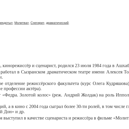
некдоты»
,
Молитва»
,
Снегири»
,
драматический
,
о, кинорежиссёр и сценарист, родился 23 июля 1984 года в Ашхаб
т работал в Сызранском драматическом театре имени Алексея Тол
и.
ое отделение режиссёрского факультета (курс Олега Кудряшова
е профессии актёра).
кт «Федра. Золотой колос» (реж. Андрий Жолдак) на роль Иппо
ий, а в кино с 2004 года сыграл более 30-ти ролей, в том числе
й Дон» и др.
 выступил в качестве сценариста и режиссёра в фильме «Молит