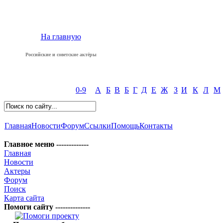
На главную
Российские и советские актёры
0-9
А
Б
В
Б
Г
Д
Е
Ж
З
И
К
Л
М
Главная
Новости
Форум
Ссылки
Помощь
Контакты
Главное меню -------------
Главная
Новости
Актеры
Форум
Поиск
Карта сайта
Помоги сайту --------------