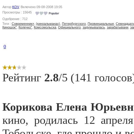
Автор
KOV
, Включено 09-08-2008 19:05
Просмотры : 15645
Одобрение : 712
Теги :
Современник»
,
(киноальманах)
,
Петербургского
,
Провинциальные
,
Семнадцат
Киношок"
,
Колечко"
,
Комсомольска
,
Официального
,
задумывалась
,
зарабатывани
,
за
0
Рейтинг
2.8
/5 (141 голосов
Корикова Елена Юрьевн
кино, родилась 12 апрел
Тобольске, где прошло и в