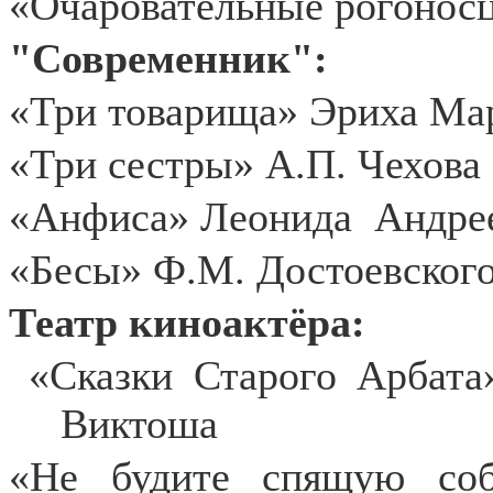
«Очаровательные рогонос
"Современник":
«Три товарища» Эриха Мар
«Три сестры» А.П. Чехова
«Анфиса» Леонида
Андрее
«Бесы» Ф.М. Достоевског
Театр киноактёра:
«Сказки Старого Арбата
Виктоша
«Не будите спящую со