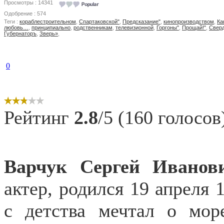
Просмотры : 14341
Одобрение : 574
Теги :
кораблестроительном
,
Спартаковской"
,
Предсказание"
,
кинопроизводством
,
Ка
любовь…
,
принципиально
,
родственникам
,
телевизионной
,
Горгоны"
,
Прощай!"
,
Свер
Губернаторъ
,
Зверь»
,
0
Рейтинг
2.8
/5 (160 голосов
Варчук Сергей Иванов
актер, родился 19 апреля 
с детства мечтал о мор