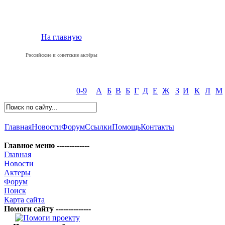
На главную
Российские и советские актёры
0-9
А
Б
В
Б
Г
Д
Е
Ж
З
И
К
Л
М
Главная
Новости
Форум
Ссылки
Помощь
Контакты
Главное меню -------------
Главная
Новости
Актеры
Форум
Поиск
Карта сайта
Помоги сайту --------------