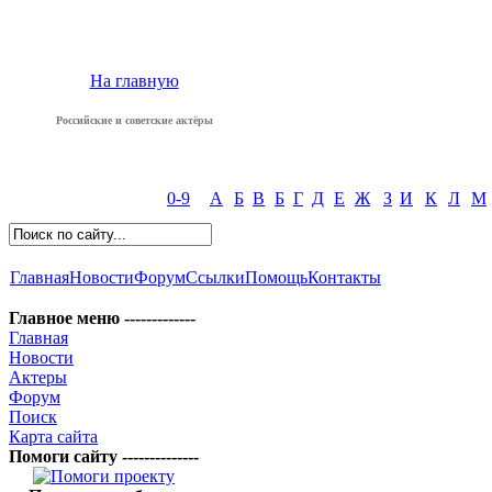
На главную
Российские и советские актёры
0-9
А
Б
В
Б
Г
Д
Е
Ж
З
И
К
Л
М
Главная
Новости
Форум
Ссылки
Помощь
Контакты
Главное меню -------------
Главная
Новости
Актеры
Форум
Поиск
Карта сайта
Помоги сайту --------------