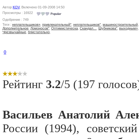
Автор
KOV
, Включено 01-09-2008 14:50
Просмотры : 16922
Одобрение : 749
Теги :
неплательщиков»
,
привлекательный"
,
неплательщиков"
,
машиностроительный
Дополнительное
,
Ломоносов"
,
Оптимистическа
,
Скандал…
,
Шубникова"
,
выходным»
Чрезвычайные
,
блистательно
,
0
Рейтинг
3.2
/5 (197 голосов
Васильев Анатолий
Але
России (1994), советски