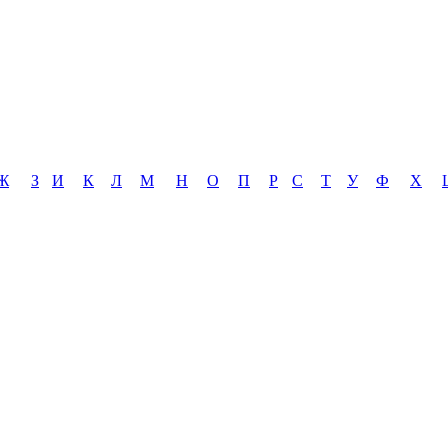
Ж
З
И
К
Л
М
Н
О
П
Р
С
Т
У
Ф
Х