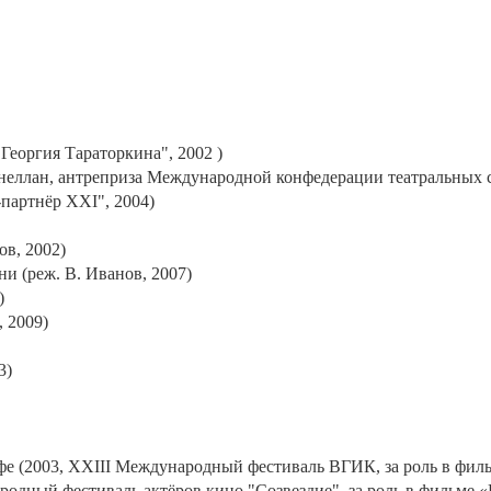
 Георгия Тараторкина", 2002 )
ннеллан, антреприза Международной конфедерации театральных с
партнёр XXI", 2004)
ов, 2002)
и (реж. В. Иванов, 2007)
)
 2009)
3)
е (2003, XXIII Международный фестиваль ВГИК, за роль в филь
дный фестиваль актёров кино "Созвездие", за роль в фильме «