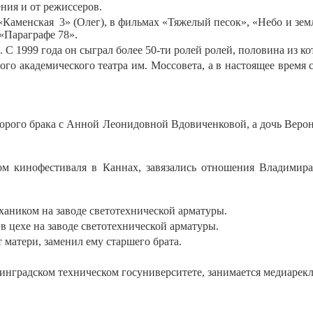
ния и от режиссеров.
 «Каменская
3» (Олег), в фильмах «Тяжелый песок», «Небо и зе
 «Параграфе 78».
 С 1999 года он сыграл более 50-ти ролей ролей, половина из ко
го академического театра им. Моссовета, а в настоящее время с
орого брака с Анной Леонидовной Вдовиченковой, а дочь Вероник
м кинофестиваля в Каннах, завязались отношения Владимира
хаником на заводе светотехнической арматуры.
 цехе на заводе светотехнической арматуры.
матери, заменил ему старшего брата.
инградском техническом госуниверситете, занимается медиарек