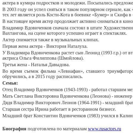
актера в кумира подростков и молодежи. Посыпались предложе
В 2003 году он успел сняться в таком популярном сериале, как
тех лет является роль Кости-Кота в боевике «Бумер» и Скифа в
В настоящее время актер продолжает активно сниматься в кино.
Владимир Вдовиченков сначала состоял в штате Художественно
Вахтангова, на сцене которого успешно играет в спектаклях.
Актер снимается также в музыкальных клипах.
Первая жена актера - Виктория Наталуха.
У Владимира Вдовиченкова растет сын Леонид (1993 г.р.) от вт
актриса Ольга Филиппова (Шмойлова).
Третья жена - Наталья Давыдова.
Во время съемок фильма «Левиафан», ставшего триумфаторо
обручились, а в 2015 году расписались.
Семья:
Отец Владимир Вдовиченков (1943-1993) - работал старшим ме
Мать Светлана Викторовна Вдовиченкова (Леонова) - инженер в
Дядя Владимир Викторович Леонов (1964-1991) - младший брат 
Старшая сестра Ирина работает в ресторанном бизнесе.
Младший брат Константин Вдовиченков (1983) учился в Калин
Биография
подготовлена по материалам
www.rusactors.ru