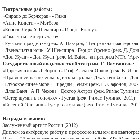
Театральные работы:
«Сирано де Бержерак» - Гижи
«Анна Кристи» - Мэтберк
«Король Лир» У. Шекспира - Герцог Корнуэл
«Гамлет на четверть часа»
«Русский праздник» (реж. А. Назаров, "Театральная мастерская
«Двенадцатая ночь» У. Шекспира - Герцог Орсино (реж. Д. До
«Дон Жуан» - Дон Жуан (реж. М. Вайль, антреприза МТА "Арт-
Государственный академический театр им. Е. Вахтангова:
«Царская охота» Л. Зорина - Граф Алексей Орлов (реж. В. Иван
«Правдивейшая легенда одного квартала» Дж. Стейнбека - Дэнн
«Глубокое синее море» - Фредди Пейдж (реж. П. Сафонов, 2007
«Дядя Ваня» А.П. Чехова - Доктор Астров (реж. Римас Туминас,
«Ветер шумит в тополях» - Густав (реж. Римас Туминас, 2011)
«Евгений Онегин» - Гусар в отставке (реж. Римас Туминас, 201
Награды и звания:
Заслуженный артист России (2012).
Диплом за актёрскую работу в профессиональном кинематограф
Приз за "Лучшую главную мужскую роль" (2006, XIV Междунаро