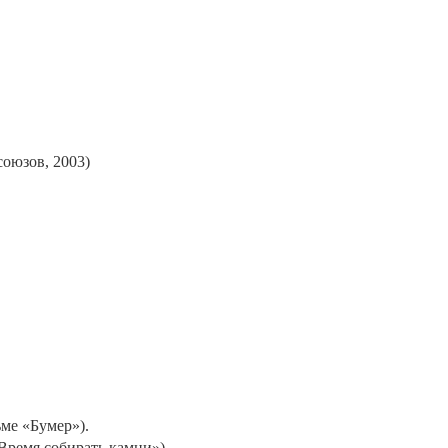
оюзов, 2003)
ме «Бумер»).
Время собирать камни»).