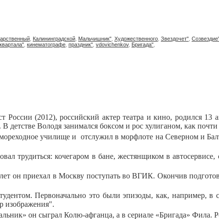
дарственный
,
Калининградской
,
Мальчишник"
,
Художественного
,
Звездочет"
,
Созвездие
квартала"
,
кинематографе
,
праздник"
,
vdovichenkov
,
Бригада"
,
 России (2012), российский актер театра и кино, родился 13 а
 В детстве Володя занимался боксом и рос хулиганом, как почти
 мореходное училище и
отслужил в морфлоте на Северном и Балт
овал трудиться: кочегаром в бане, жестянщиком в автосервисе,
5 лет он приехал в Москву поступать во ВГИК. Окончив подгот
тудентом. Первоначально это были эпизоды, как, например, в
р изображения".
альник» он сыграл Колю-афганца, а в сериале «Бригада» Фила. 