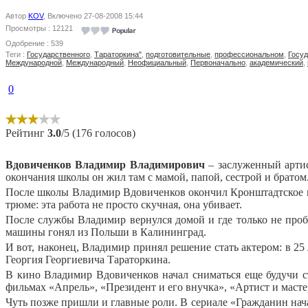
Автор
KOV
, Включено 27-08-2008 15:44
Просмотры : 12121
Одобрение : 539
Теги :
Государственного
,
Тараторкина"
,
подготовительные
,
профессиональном
,
Госу
Международной
,
Международный
,
Неофициальный
,
Первоначально
,
академический
,
0
Рейтинг
3.0
/5 (176 голосов)
Вдовиченков Владимир
Владимирович
– заслуженный артист
окончания школы он жил там с мамой, папой, сестрой и братом.
После школы Владимир Вдовиченков окончил Кронштадтское
трюме: эта работа не просто скучная, она убивает.
После службы Владимир вернулся домой и где только не проб
машины гонял из Польши в Калининград.
И вот, наконец, Владимир принял решение стать актером: в 2
Георгия Георгиевича Тараторкина.
В кино Владимир Вдовиченков начал сниматься еще будучи с
фильмах «Апрель», «Президент и его внучка», «Артист и масте
Чуть позже пришли и главные роли. В сериале «Гражданин нач