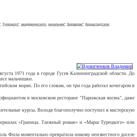
"
,
Турецкого"
,
академического
,
начальник"
,
Бержерак"
,
Кронштадтское
,
вгуста 1971 года в городе Гусев Калининградской области. До
 все мальчишки.
ийском морях. По его словам, он три года работал кочегаром в
 официантом в московском ресторане "Парижская жизнь", даже
овительные курсы, Володя благополучно поступил в мастерскую
 сериалах «Граница. Таежный роман» и «Марш Турецкого» или
Роль Фила моментально превратила никому неизвестного доселе