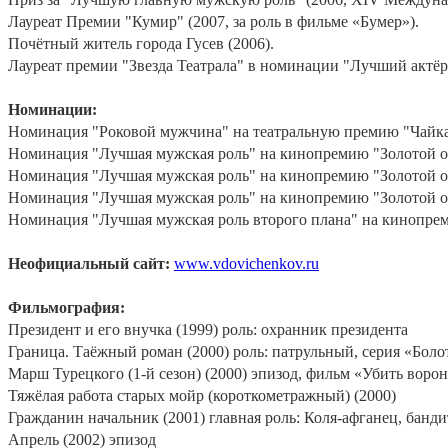
Лауреат Премии "Кумир" (2007, за роль в фильме «Бумер»).
Почётный житель города Гусев (2006).
Лауреат премии "Звезда Театрала" в номинации "Лучший актёр в
Номинации:
Номинация "Роковой мужчина" на театральную премию "Чайка" (
Номинация "Лучшая мужская роль" на кинопремию "Золотой ове
Номинация "Лучшая мужская роль" на кинопремию "Золотой ове
Номинация "Лучшая мужская роль" на кинопремию "Золотой ове
Номинация "Лучшая мужская роль второго плана" на кинопреми
Неофициальный сайт:
www.vdovichenkov.ru
Фильмография:
Президент и его внучка (1999) роль: охранник президента
Граница. Таёжный роман (2000) роль: патрульный, серия «Болот
Марш Турецкого (1-й сезон) (2000) эпизод, фильм «Убить ворон
Тяжёлая работа старых мойр (короткометражный) (2000)
Гражданин начальник (2001) главная роль: Коля-афганец, бандит
Апрель (2002) эпизод