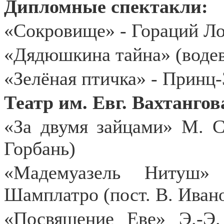
Дипломные спектакли:
«Сокровище» - Гораций Ло
«Дядюшкина тайна» (водев
«Зелёная птичка» - Принц-
Театр им. Евг. Вахтангова
«За двумя зайцами» М. С
Горбань)
«Мадемуазель Нитуш»
Шамплатро (пост. В. Иван
«Посвящение Еве» Э.-Э