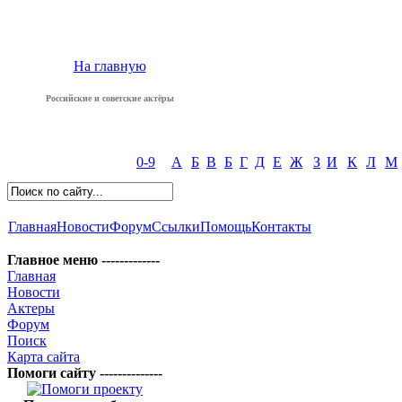
На главную
Российские и советские актёры
0-9
А
Б
В
Б
Г
Д
Е
Ж
З
И
К
Л
М
Главная
Новости
Форум
Ссылки
Помощь
Контакты
Главное меню -------------
Главная
Новости
Актеры
Форум
Поиск
Карта сайта
Помоги сайту --------------