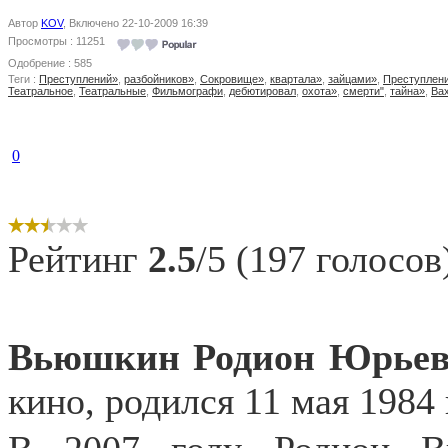
Автор
KOV
, Включено 22-10-2009 16:39
Просмотры : 11251
Одобрение : 585
Теги :
Преступлений»
,
разбойников»
,
Сокровище»
,
квартала»
,
зайцами»
,
Преступлен
Театральное
,
Театральные
,
Фильмографи
,
дебютировал
,
охота»
,
смерти"
,
тайна»
,
Ва
0
Рейтинг
2.5
/5 (197 голосов
Вьюшкин Родион Юрье
кино, родился 11 мая 1984 