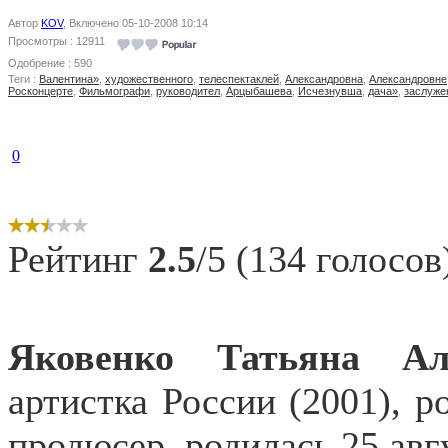
Автор
KOV
, Включено 05-10-2008 10:14
Просмотры : 12911
Одобрение : 590
Теги :
Валентина»
,
художественного
,
телеспектаклей
,
Александровна
,
Александровне
Росконцерте
,
Фильмографи
,
руководител
,
Арцыбашева
,
Исчезнувша
,
дача»
,
заслуже
0
Рейтинг
2.5
/5 (134 голосов
Яковенко Татьяна А
артистка России (2001), р
продюсер, родилась 25 авг