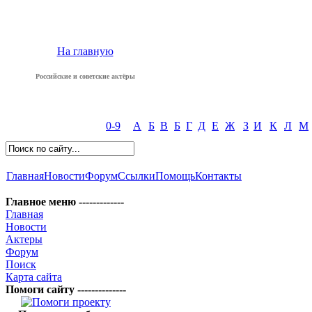
На главную
Российские и советские актёры
0-9
А
Б
В
Б
Г
Д
Е
Ж
З
И
К
Л
М
Главная
Новости
Форум
Ссылки
Помощь
Контакты
Главное меню -------------
Главная
Новости
Актеры
Форум
Поиск
Карта сайта
Помоги сайту --------------