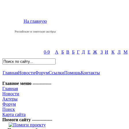
На главную
Российские и советские актёры
0-9
А
Б
В
Б
Г
Д
Е
Ж
З
И
К
Л
М
Главная
Новости
Форум
Ссылки
Помощь
Контакты
Главное меню -------------
Главная
Новости
Актеры
Форум
Поиск
Карта сайта
Помоги сайту --------------