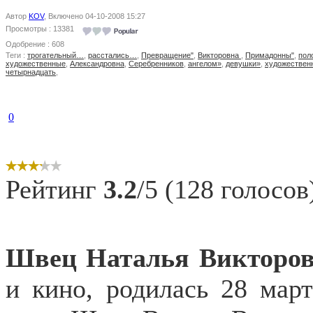
Автор
KOV
, Включено 04-10-2008 15:27
Просмотры : 13381
Одобрение : 608
Теги :
трогательный…
,
расстались…
,
Превращение"
,
Викторовна
,
Примадонны"
,
пол
художественные
,
Александровна
,
Серебренников
,
ангелом»
,
девушки»
,
художествен
четырнадцать
,
0
Рейтинг
3.2
/5 (128 голосов
Швец Наталья
Викторо
и кино, родилась 28 март