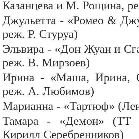
Казанцева и М. Рощина, р
Джульетта - «Ромео & Джу
реж. Р. Стуруа)
Эльвира - «Дон Жуан и Сга
реж. В. Мирзоев)
Ирина - «Маша, Ирина, О
реж. А. Любимов)
Марианна - «Тартюф» (Лен
Тамара - «Демон» (ТТ 
Кирилл Серебренников)