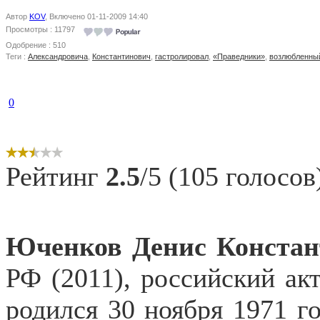
Автор
KOV
, Включено 01-11-2009 14:40
Просмотры : 11797
Одобрение : 510
Теги :
Александровича
,
Константинович
,
гастролировал
,
«Праведники»
,
возлюбленны
0
Рейтинг
2.5
/5 (105 голосов
Юченков Денис Констан
РФ (2011), российский акт
родился 30 ноября 1971 го