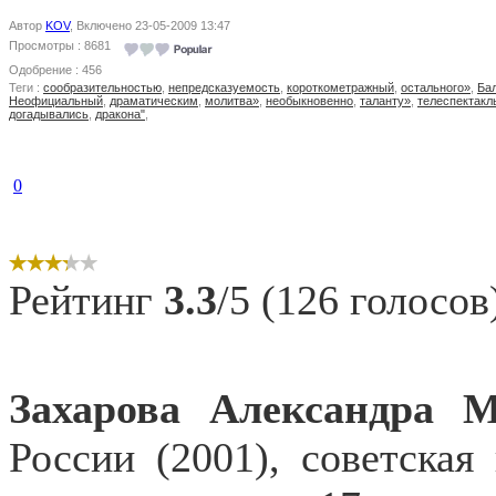
Автор
KOV
, Включено 23-05-2009 13:47
Просмотры : 8681
Одобрение : 456
Теги :
сообразительностью
,
непредсказуемость
,
короткометражный
,
остального»
,
Ба
Неофициальный
,
драматическим
,
молитва»
,
необыкновенно
,
таланту»
,
телеспектакл
догадывались
,
дракона"
,
0
Рейтинг
3.3
/5 (126 голосов
Захарова Александра М
России (2001), советская