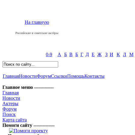
На главную
Российские и советские актёры
0-9
А
Б
В
Б
Г
Д
Е
Ж
З
И
К
Л
М
Главная
Новости
Форум
Ссылки
Помощь
Контакты
Главное меню -------------
Главная
Новости
Актеры
Форум
Поиск
Карта сайта
Помоги сайту --------------