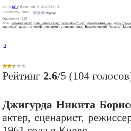
Автор
KOV
, Включено 25-12-2008 22:31
Просмотры : 9847
Одобрение : 623
Теги :
нормального"
,
Краснопольского
,
Первопечатника
,
документальный
,
драматиче
девочках"
,
драматический
,
русскими"
,
сопротивление
,
Владимирский
,
Геракла"
,
Медв
0
Рейтинг
2.6
/5 (104 голосов
Джигурда Никита Борис
актер, сценарист, режиссер
1961 года в Киеве.