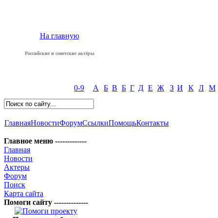
На главную
Российские и советские актёры
0-9
А
Б
В
Б
Г
Д
Е
Ж
З
И
К
Л
М
Главная
Новости
Форум
Ссылки
Помощь
Контакты
Главное меню -------------
Главная
Новости
Актеры
Форум
Поиск
Карта сайта
Помоги сайту --------------