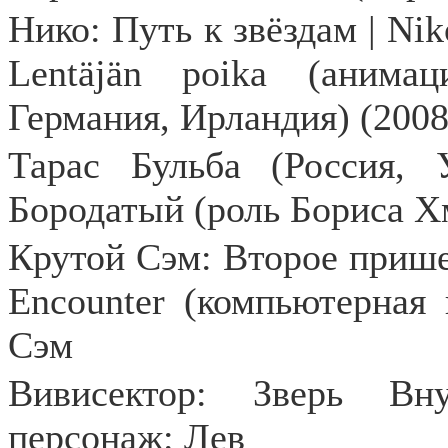
Нико: Путь к звёздам | Nik
Lentäjän poika (анима
Германия, Ирландия) (200
Тарас Бульба (Россия, 
Бородатый (роль Бориса Х
Крутой Сэм: Второе прише
Encounter
(компьютерная 
Сэм
Вивисектор: Зверь Вн
персонаж: Лев