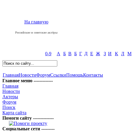
На главную
Российские и советские актёры
0-9
А
Б
В
Б
Г
Д
Е
Ж
З
И
К
Л
М
Главная
Новости
Форум
Ссылки
Помощь
Контакты
Главное меню -------------
Главная
Новости
Актеры
Форум
Поиск
Карта сайта
Помоги сайту --------------
Социальные сети ---------