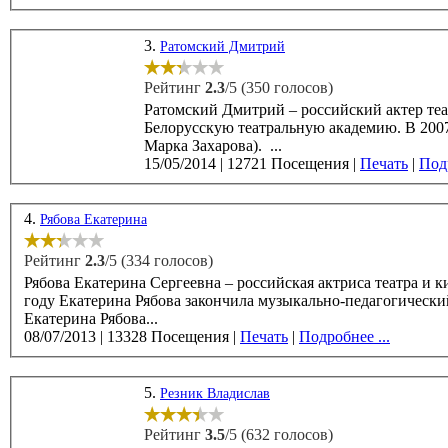
3.
Ратомский Дмитрий
Рейтинг
2.3
/5 (350 голосов)
Ратомский Дмитрий – российский актер театра и ки
Белорусскую театральную академию. В 2007 году Дмитрий Ратомский окончил режиссёрский факультет РАТИ (курс
Марка Захарова). ...
15/05/2014
|
12721 Посещения
|
Печать
|
Подр
4.
Рябова Екатерина
Рейтинг
2.3
/5 (334 голосов)
Рябова Екатерина Сергеевна – российская актриса театра и кино,
году Екатерина Рябова закончила музыкально-педагогический колле
Екатерина Рябова...
08/07/2013
|
13328 Посещения
|
Печать
|
Подробнее ...
5.
Резник Владислав
Рейтинг
3.5
/5 (632 голосов)