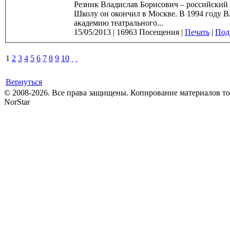
Резник Владислав Борисович – российский а
Школу он окончил в Москве. В 1994 году Владислав Резник окончил Санкт-Петербургскую государственную
академию театрального...
15/05/2013
|
16963 Посещения
|
Печать
|
Подр
1
2
3
4
5
6
7
8
9
10
Вернуться
© 2008-2026. Все права защищены. Копирование материалов т
NorStar