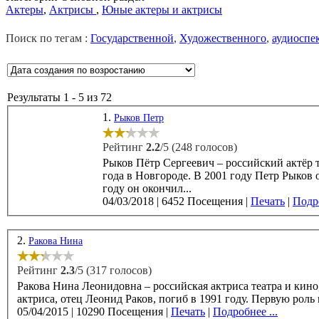
Актеры
,
Актрисы
,
Юные актеры и актрисы
Поиск по тегам :
Государственной
,
Художественного
,
аудиоспе
Результаты 1 - 5 из 72
1.
Рыков Петр
Рейтинг
2.2
/5 (248 голосов)
Рыков Пётр Сергеевич – российский актёр т
года в Новгороде. В 2001 году Петр Рыков окончил Смоленское музыкальное училище по классу гитары. В 2006
году он окончил...
04/03/2018
|
6452 Посещения
|
Печать
|
Подро
2.
Ракова Нина
Рейтинг
2.3
/5 (317 голосов)
Ракова Нина Леонидовна – российская актриса театра и кино,
актриса, отец Леонид 
05/04/2015
|
10290 Посещения
|
Печать
|
Подробнее ...