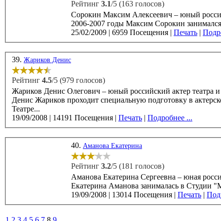
Рейтинг
3.1
/5 (163 голосов)
Сорокин Максим Алексеевич – юный российск
2006-2007 годы Максим Сорокин занимался в
25/02/2009
|
6959 Посещения
|
Печать
|
Подро
39.
Жариков Денис
Рейтинг
4.5
/5 (979 голосов)
Жариков Денис Олегович – юный российский актер театра и кино, ро
Денис Жариков проходит специальную подготовку в актерс
Театре...
19/09/2008
|
14191 Посещения
|
Печать
|
Подробнее ...
40.
Аманова Екатерина
Рейтинг
3.2
/5 (181 голосов)
Аманова Екатерина Сергеевна – юная российская 
19/09/2008
|
13014 Посещения
|
Печать
|
Подр
1
2
3
4
5
6
7
8
9