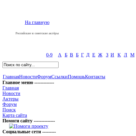
На главную
Российские и советские актёры
0-9
А
Б
В
Б
Г
Д
Е
Ж
З
И
К
Л
М
Главная
Новости
Форум
Ссылки
Помощь
Контакты
Главное меню -------------
Главная
Новости
Актеры
Форум
Поиск
Карта сайта
Помоги сайту --------------
Социальные сети ---------