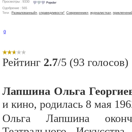
Просмотры : 9330
Одобрение : 565
Теги :
Разжалованный»
,
справедливости"
,
Современник»
,
журналистка»
,
приключени
0
Рейтинг
2.7
/5 (93 голосов)
Лапшина Ольга Георгие
и кино, родилась 8 мая 196
Ольга Лапшина оконч
Театрального Искусств