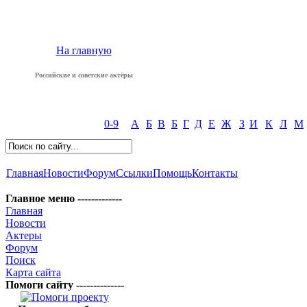
На главную
Российские и советские актёры
0-9
А
Б
В
Б
Г
Д
Е
Ж
З
И
К
Л
М
Главная
Новости
Форум
Ссылки
Помощь
Контакты
Главное меню -------------
Главная
Новости
Актеры
Форум
Поиск
Карта сайта
Помоги сайту --------------