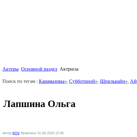
Актеры
Основной раздел
Актрисы
Поиск по тегам :
Карамазовы»
,
Субботиной»
,
Шпильрайн»
,
Ай
Лапшина Ольга
Автор
KOV
, Включено 31-05-2010 13:36