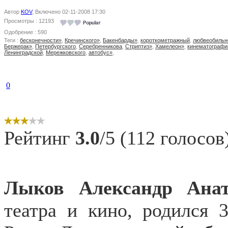
Автор
KOV
, Включено 02-11-2008 17:30
Просмотры : 12193
Одобрение : 590
Теги :
бесконечности»
,
Кречинского»
,
Бакенбарды»
,
короткометражный
,
любвеобильн
Бержерак»
,
Петербургского
,
Серебренникова
,
Стриптиз»
,
Хамелеон»
,
кинематографи
Ленинградской
,
Мережковского
,
автобус»
,
0
Рейтинг
3.0
/5 (112 голосов
Лыков Александр
Ана
театра и кино, родился 