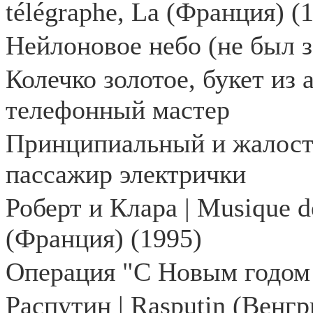
t
é
l
é
graphe
,
La
(Франция) (1
Нейлоновое небо (не был з
Колечко золотое, букет из 
телефонный мастер
Принципиальный и жалостл
пассажир электрички
Роберт
и
Клара
| Musique de
(
Франция
) (1995)
Операция "С Новым годом!
Распутин | Rasputin (Венг