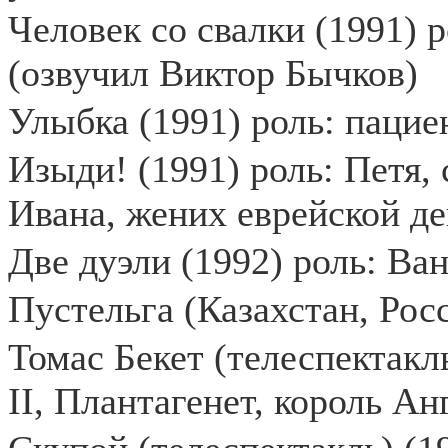
Человек со свалки (1991) 
(озвучил Виктор Бычков)
Улыбка (1991) роль: паци
Изыди! (1991) роль: Петя,
Ивана, жених еврейской д
Две дуэли (1992) роль: Ва
Пустельга (Казахстан, Росс
Томас Бекет (телеспектакль
II, Плантагенет, король Ан