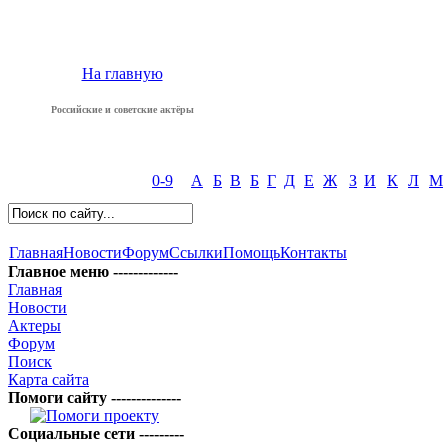
На главную
Российские и советские актёры
0-9
А
Б
В
Б
Г
Д
Е
Ж
З
И
К
Л
М
Главная
Новости
Форум
Ссылки
Помощь
Контакты
Главное меню -------------
Главная
Новости
Актеры
Форум
Поиск
Карта сайта
Помоги сайту --------------
Социальные сети ---------