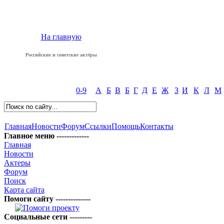
На главную
Российские и советские актёры
0-9
А
Б
В
Б
Г
Д
Е
Ж
З
И
К
Л
М
Главная
Новости
Форум
Ссылки
Помощь
Контакты
Главное меню -------------
Главная
Новости
Актеры
Форум
Поиск
Карта сайта
Помоги сайту --------------
Социальные сети ---------