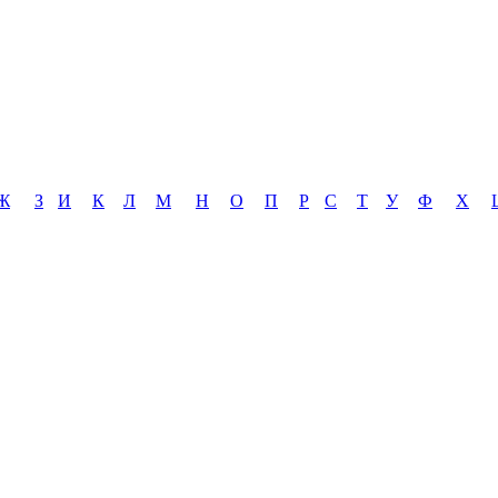
Ж
З
И
К
Л
М
Н
О
П
Р
С
Т
У
Ф
Х