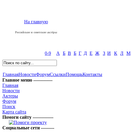
На главную
Российские и советские актёры
0-9
А
Б
В
Б
Г
Д
Е
Ж
З
И
К
Л
М
Главная
Новости
Форум
Ссылки
Помощь
Контакты
Главное меню -------------
Главная
Новости
Актеры
Форум
Поиск
Карта сайта
Помоги сайту --------------
Социальные сети ---------