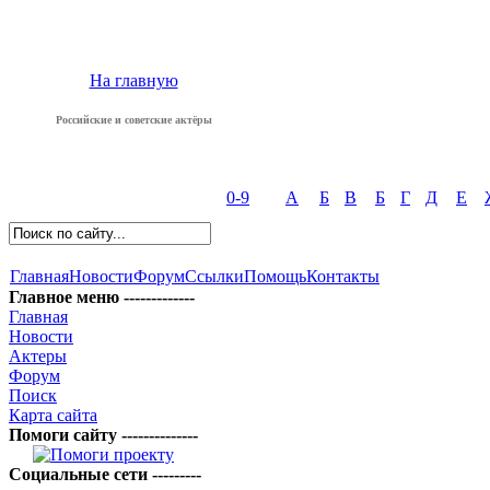
На главную
Российские и советские актёры
0-9
А
Б
В
Б
Г
Д
Е
Главная
Новости
Форум
Ссылки
Помощь
Контакты
Главное меню -------------
Главная
Новости
Актеры
Форум
Поиск
Карта сайта
Помоги сайту --------------
Социальные сети ---------