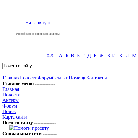
На главную
Российские и советские актёры
0-9
А
Б
В
Б
Г
Д
Е
Ж
З
И
К
Л
М
Главная
Новости
Форум
Ссылки
Помощь
Контакты
Главное меню -------------
Главная
Новости
Актеры
Форум
Поиск
Карта сайта
Помоги сайту --------------
Социальные сети ---------