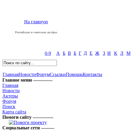
На главную
Российские и советские актёры
0-9
А
Б
В
Б
Г
Д
Е
Ж
З
И
К
Л
М
Главная
Новости
Форум
Ссылки
Помощь
Контакты
Главное меню -------------
Главная
Новости
Актеры
Форум
Поиск
Карта сайта
Помоги сайту --------------
Социальные сети ---------