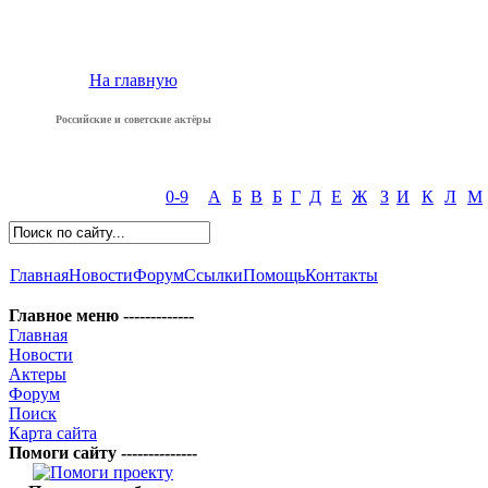
На главную
Российские и советские актёры
0-9
А
Б
В
Б
Г
Д
Е
Ж
З
И
К
Л
М
Главная
Новости
Форум
Ссылки
Помощь
Контакты
Главное меню -------------
Главная
Новости
Актеры
Форум
Поиск
Карта сайта
Помоги сайту --------------