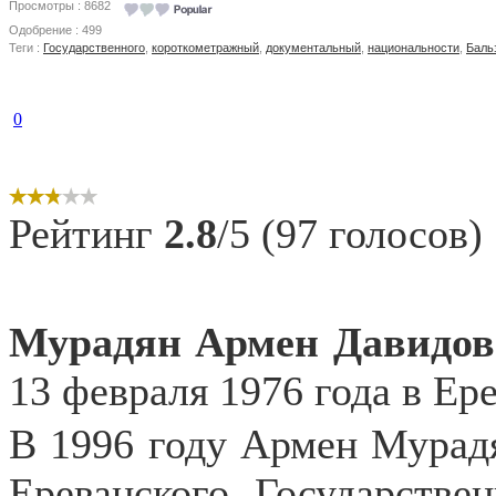
Просмотры : 8682
Одобрение : 499
Теги :
Государственного
,
короткометражный
,
документальный
,
национальности
,
Баль
0
Рейтинг
2.8
/5 (97 голосов)
Мурадян Армен Давидов
13 февраля 1976 года в Ере
В 1996 году Армен Мурадя
Ереванского Государстве