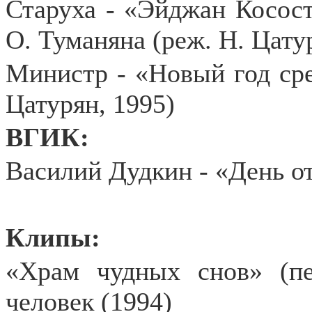
Старуха - «Эйджан Косос
О. Туманяна (реж. Н. Цату
Министр - «Новый год сре
Цатурян, 1995)
ВГИК:
Василий Дудкин - «День от
Клипы:
«Храм чудных снов» (п
человек (1994)