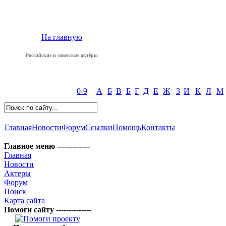
На главную
Российские и советские актёры
0-9
А
Б
В
Б
Г
Д
Е
Ж
З
И
К
Л
М
Главная
Новости
Форум
Ссылки
Помощь
Контакты
Главное меню -------------
Главная
Новости
Актеры
Форум
Поиск
Карта сайта
Помоги сайту --------------