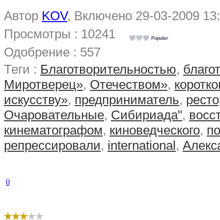
Автор
KOV
, Включено 29-03-2009 13
Просмотры : 10241
Одобрение : 557
Теги :
Благотворительностью
,
благо
Миротверец»
,
Отечеством»
,
коротк
искусству»
,
предприниматель
,
ресто
Очаровательные
,
Сибириада"
,
восс
кинематографом
,
киноведческого
,
по
репрессировали
,
international
,
Алекс
0