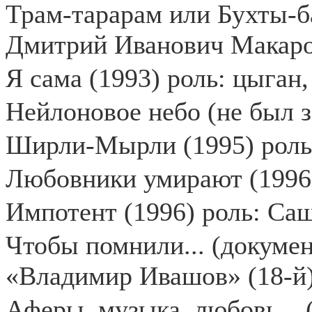
Трам-тарарам или Бухты-ба
Дмитрий Иванович Макаров
Я сама (1993) роль: цыган,
Нейлоновое небо (не был з
Ширли-Мырли (1995) роль:
Любовники умирают (1996)
Импотент (1996) роль: Са
Чтобы помнили... (докуме
«Владимир Ивашов» (18-й
Аферы, музыка, любовь... 