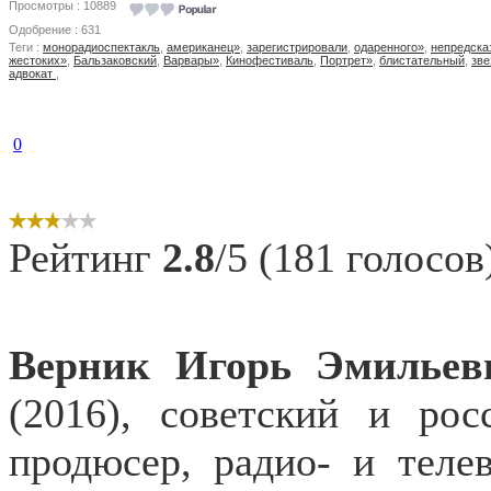
Просмотры : 10889
Одобрение : 631
Теги :
монорадиоспектакль
,
американец»
,
зарегистрировали
,
одаренного»
,
непредск
жестоких»
,
Бальзаковский
,
Варвары»
,
Кинофестиваль
,
Портрет»
,
блистательный
,
зве
адвокат
,
0
Рейтинг
2.8
/5 (181 голосов
Верник Игорь
Эмилье
(2016), советский и рос
продюсер, радио- и теле