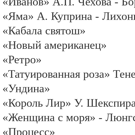
«Иванов» А.П. Чехова - Б
«Яма» А. Куприна - Лихон
«Кабала святош»
«Новый американец»
«Ретро»
«Татуированная роза» Тен
«Ундина»
«Король Лир» У. Шекспир
«Женщина с моря» - Люнг
«Процесс»