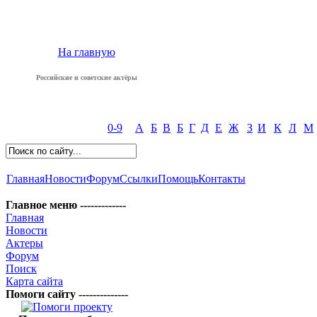
На главную
Российские и советские актёры
0-9
А
Б
В
Б
Г
Д
Е
Ж
З
И
К
Л
М
Главная
Новости
Форум
Ссылки
Помощь
Контакты
Главное меню -------------
Главная
Новости
Актеры
Форум
Поиск
Карта сайта
Помоги сайту --------------