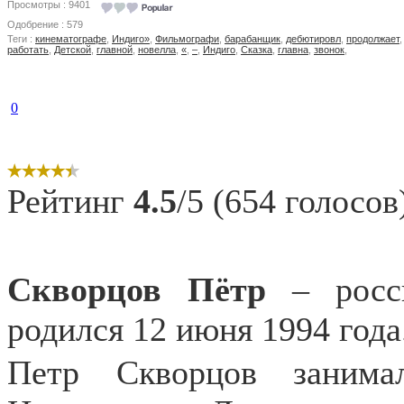
Просмотры : 9401
Одобрение : 579
Теги :
кинематографе
,
Индиго»
,
Фильмографи
,
барабанщик
,
дебютировл
,
продолжает
работать
,
Детской
,
главной
,
новелла
,
«
,
–
,
Индиго
,
Сказка
,
главна
,
звонок
,
0
Рейтинг
4.5
/5 (654 голосов
Скворцов
Пётр
– росси
родился 12 июня 1994 года
Петр Скворцов занима