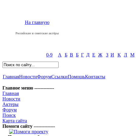
На главную
Российские и советские актёры
0-9
А
Б
В
Б
Г
Д
Е
Ж
З
И
К
Л
М
Главная
Новости
Форум
Ссылки
Помощь
Контакты
Главное меню -------------
Главная
Новости
Актеры
Форум
Поиск
Карта сайта
Помоги сайту --------------