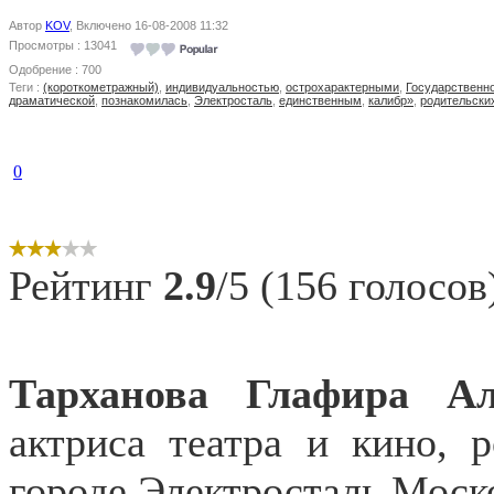
Автор
KOV
, Включено 16-08-2008 11:32
Просмотры : 13041
Одобрение : 700
Теги :
(короткометражный)
,
индивидуальностью
,
острохарактерными
,
Государственн
драматической
,
познакомилась
,
Электросталь
,
единственным
,
калибр»
,
родительски
0
Рейтинг
2.9
/5 (156 голосов
Тарханова Глафира
Ал
актриса театра и кино, 
городе Электросталь Моск