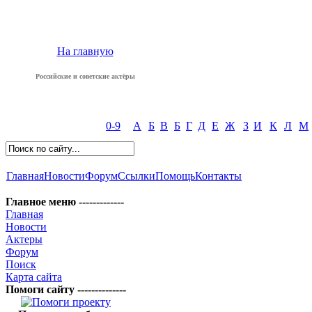
На главную
Российские и советские актёры
0-9
А
Б
В
Б
Г
Д
Е
Ж
З
И
К
Л
М
Главная
Новости
Форум
Ссылки
Помощь
Контакты
Главное меню -------------
Главная
Новости
Актеры
Форум
Поиск
Карта сайта
Помоги сайту --------------