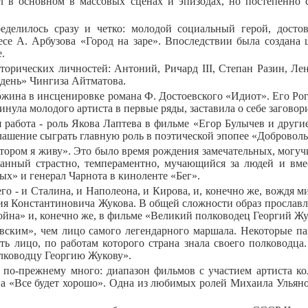
л в основном в массовых сценах и эпизодах, но постепенно с
еделилось сразу и четко: молодой социальный герой, досто
есе А. Арбузова «Город на заре». Впоследствии была создана 
.
торических личностей: Антоний, Ричард III, Степан Разин, Ле
я день» Чингиза Айтматова.
гожина в инсценировке романа Ф. Достоевского «Идиот». Его Рог
инула молодого артиста в первые ряды, заставила о себе заговор
 работа - роль Якова Лаптева в фильме «Егор Булычев и другие
глашение сыграть главную роль в поэтической эпопее «Добровол
ором я живу». Это было время рождения замечательных, могуч
анный страстно, темпераментно, мучающийся за людей и вмес
х» и генерал Чарнота в киноленте «Бег».
его - и Сталина, и Наполеона, и Кирова, и, конечно же, вождя 
 Константиновича Жукова. В общей сложности образ прославлен
ойна» и, конечно же, в фильме «Великий полководец Георгий Жук
ковским», чем лицо самого легендарного маршала. Некоторые п
ить лицо, по работам которого страна знала своего полководц
олководцу Георгию Жукову».
 по-прежнему много: диапазон фильмов с участием артиста ко
 «Все будет хорошо». Одна из любимых ролей Михаила Ульянова