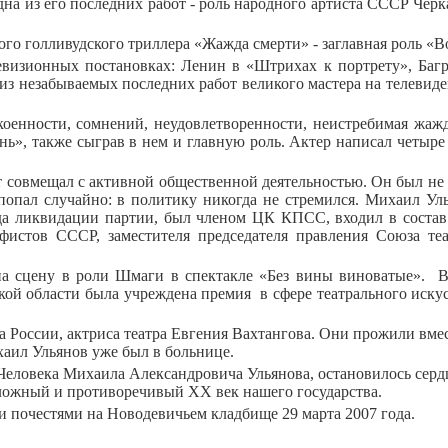
на из его последних работ - роль народного артиста СССР Чер
го голливудского триллера «Жажда смерти» - заглавная роль «В
евизионных постановках: Ленин в «Штрихах к портрету», Багро
из незабываемых последних работ великого мастера на телевиде
коенности, сомнений, неудовлетворенности, неистребимая жажд
», также сыграв в нем и главную роль. Актер написал четыре
 совмещал с активной общественной деятельностью. Он был не из
, попал случайно: в политику никогда не стремился. Михаил У
года ликвидации партии, был членом ЦК КПСС, входил в сост
фистов СССР, заместителя председателя правления Союза те
на сцену в роли Шмаги в спектакле «Без вины виноватые».
В
кой области была учреждена премия
в сфере театрального иск
 России, актриса театра Евгения Вахтангова. Они прожили вместе
хаил Ульянов уже был в больнице.
о Человека Михаила Александровича Ульянова, остановилось серд
 сложный и противоречивый XX век нашего государства.
 почестями на Новодевичьем кладбище 29 марта 2007 года.