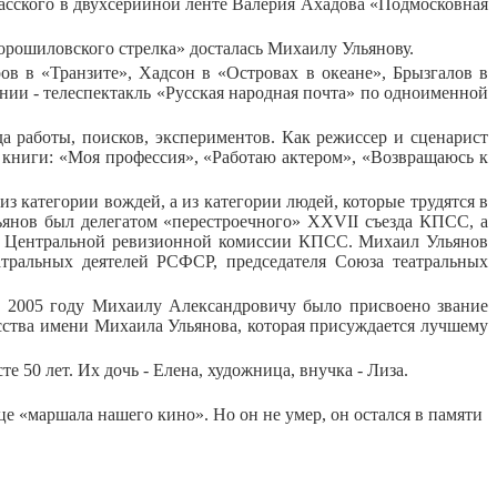
касского в двухсерийной ленте Валерия Ахадова «Подмосковная
орошиловского стрелка» досталась Михаилу Ульянову.
в в «Транзите», Хадсон в «Островах в океане», Брызгалов в
нии - телеспектакль «Русская народная почта» по одноименной
а работы, поисков, экспериментов. Как режиссер и сценарист
 книги: «Моя профессия», «Работаю актером», «Возвращаюсь к
 категории вождей, а из категории людей, которые трудятся в
льянов был делегатом «перестроечного» XXVII съезда КПСС, а
ав Центральной ревизионной комиссии КПСС. Михаил Ульянов
атральных деятелей РСФСР, председателя Союза театральных
 2005 году Михаилу Александровичу было присвоено звание
усства имени Михаила Ульянова, которая присуждается лучшему
 50 лет. Их дочь - Елена, художница, внучка - Лиза.
це «маршала нашего кино». Но он не умер, он остался в памяти