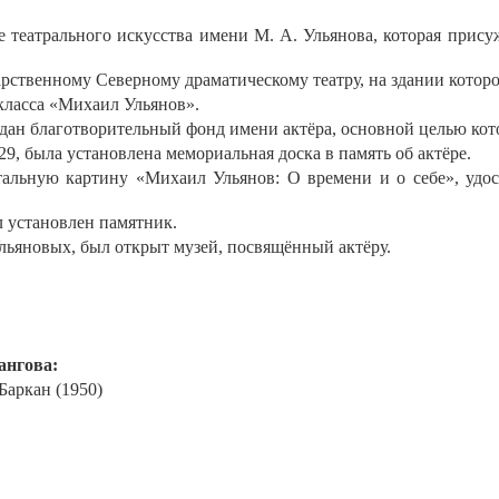
е театрального искусства имени М. А. Ульянова, которая прису
рственному Северному драматическому театру, на здании которо
 класса «Михаил Ульянов».
ан благотворительный фонд имени актёра, основной целью котор
29, была установлена мемориальная доска в память об актёре.
тальную картину «Михаил Ульянов: О времени и о себе», удо
л установлен памятник.
 Ульяновых, был открыт музей, посвящённый актёру.
ангова:
Баркан (1950)