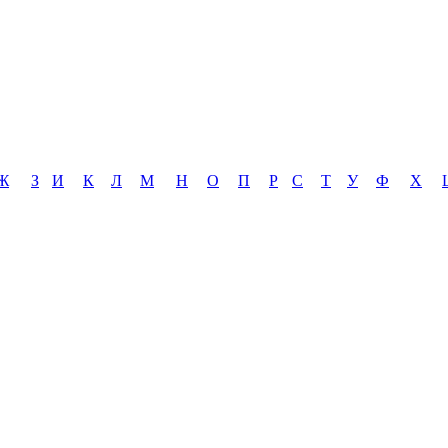
Ж
З
И
К
Л
М
Н
О
П
Р
С
Т
У
Ф
Х