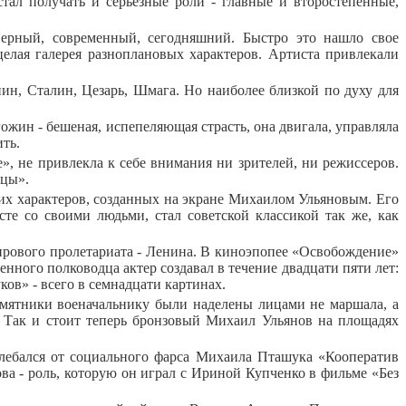
тал получать и серьезные роли - главные и второстепенные,
верный, современный, сегодняшний. Быстро это нашло свое
целая галерея разноплановых характеров. Артиста привлекали
нин, Сталин, Цезарь, Шмага. Но наиболее близкой по духу для
ожин - бешеная, испепеляющая страсть, она двигала, управляла
ить.
», не привлекла к себе внимания ни зрителей, ни режиссеров.
ьцы».
их характеров, созданных на экране Михаилом Ульяновым. Его
те со своими людьми, стал советской классикой так же, как
мирового пролетариата - Ленина. В киноэпопее «Освобождение»
ного полководца актер создавал в течение двадцати пяти лет:
ов» - всего в семнадцати картинах.
амятники военачальнику были наделены лицами не маршала, а
а. Так и стоит теперь бронзовый Михаил Ульянов на площадях
лебался от социального фарса Михаила Пташука «Кооператив
 - роль, которую он играл с Ириной Купченко в фильме «Без