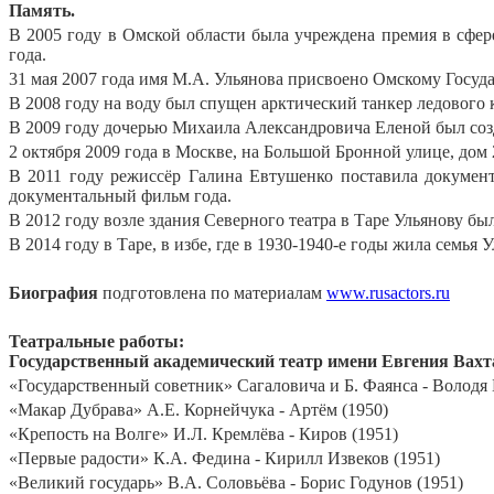
Память.
В 2005 году в Омской области была учреждена премия в сфер
года.
31 мая 2007 года имя М.А. Ульянова присвоено Омскому Госуда
В 2008 году на воду был спущен арктический танкер ледового
В 2009 году дочерью Михаила Александровича Еленой был созд
2 октября 2009 года в Москве, на Большой Бронной улице, дом 
В 2011 году режиссёр Галина Евтушенко поставила докумен
документальный фильм года.
В 2012 году возле здания Северного театра в Таре Ульянову бы
В 2014 году в Таре, в избе, где в 1930-1940-е годы жила семья
Биография
подготовлена по материалам
www.rusactors.ru
Театральные работы:
Государственный академический театр имени Евгения Вахт
«Государственный советник» Сагаловича и Б. Фаянса - Володя 
«Макар Дубрава» А.Е. Корнейчука - Артём (1950)
«Крепость на Волге» И.Л. Кремлёва - Киров (1951)
«Первые радости» К.А. Федина - Кирилл Извеков (1951)
«Великий государь» В.А. Соловьёва - Борис Годунов (1951)