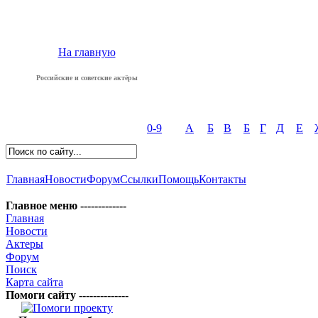
На главную
Российские и советские актёры
0-9
А
Б
В
Б
Г
Д
Е
Главная
Новости
Форум
Ссылки
Помощь
Контакты
Главное меню -------------
Главная
Новости
Актеры
Форум
Поиск
Карта сайта
Помоги сайту --------------