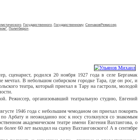
листического
,
Государственного
,
Государственному
,
СенчаковРежиссер
,
вом"
,
Политбюро»
,
ер, сценарист, родился 20 ноября 1927 года в селе Бергамак
е мечтал. В небольшом сибирском городке Тара, где он рос, и
ольского театра, который приехал в Тару на гастроли, молодой
ности.
кой. Режиссер, организовавший театральную студию, Евгений
августе 1946 года с небольшим чемоданом он приехал покорять
по Арбату и неожиданно нос к носу столкнулся со знакомым
рственном академическом театре имени Евгения Вахтангова, о
и более 60 лет выходил на сцену Вахтанговского! А в сентябре