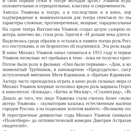
В свой первый сезон в театре молодой артист Ульянов игра
положительные и отрицательные, классику и современность.
Амплуа Ульянова в театре, а в последствии и в кино, опр
подтверждение в знаменательном для театра спектакле по пь
характеры сложные, противоречивые, мощные, парадоксальные
На сцене театра Вахтангова Ульянов создал целую галерею ис
актера, конечно же, стала роль Эдигея в «И дольше века длитс
Выделилась среди образов и осталась в памяти театра роль Ро
его поступками, и он безропотно ей подчинялся. Эта роль выдв
В кино Михаил Ульянов начал сниматься в 1953 году и первая
Ульянов несколько лет пребывал в тени - пока не получил при
Потом были роли в фильмах «Они были первыми», «Дом, в кот
знаменитый Трубников, в кинокартине «Председатель», сыгр
иступленный мятежник Митя Карамазов, в «Братьях Карамазовы
Актеру часто приходилось играть в кино роли сильных мира с
Михаил Ульянов впервые исполнил яркую роль маршала Георгия
в кинолентах «Блокада», «Битва за Москву», «Сталинград», «В
Дошло до того, что лицо Ульянова стали считать более «жу
актера Ульянова - скульпторам казалась естественным вылеп
городов России, а на подножии золотом выбито: «Великому п
В перестроечные девяностые годы Михаил Ульянов снимался
«Политбюро» до оптимистической комедии Дмитрия Астрахана
свидетелей».