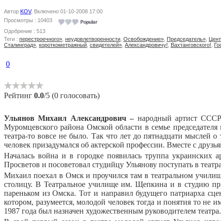
Автор
KOV
, Включено 01-10-2008 17:00
Просмотры : 10403
Одобрение : 513
Теги :
перестроечного»
,
неудовлетворенности
,
Освобождение»
,
Председатель»
,
Цент
Сталинград»
,
короткометражный
,
свидетелей»
,
Александровичу!
,
Вахтанговского!
,
Го
0
Рейтинг
0.0
/5 (0 голосовать)
Ульянов Михаил Александрович –
народный артист СССР 
Муромцевского района Омской области в семье председателя к
театра-то вовсе не было. Так что лет до пятнадцати мыслей о
человек призадумался об актерской профессии. Вместе с друз
Началась война и в городке появилась труппа украинских а
Просветов и посоветовал студийцу Ульянову поступать в театр
Михаил поехал в Омск и проучился там в театральном училище
столицу. В Театральное училище им. Щепкина и в студию п
пареньком из Омска. Тот и направил будущего патриарха сце
котором, разумеется, молодой человек тогда и понятия то не 
1987 года был назначен художественным руководителем театра.