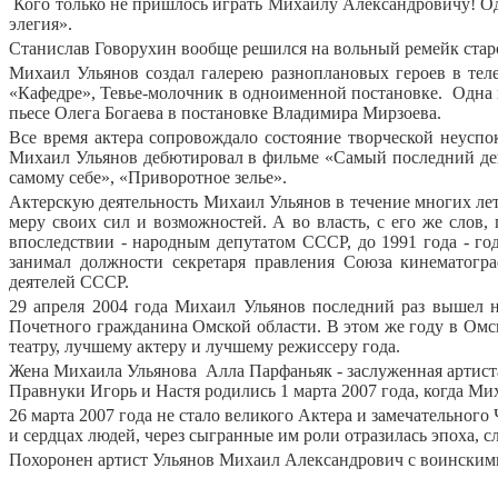
Кого только не пришлось играть Михаилу Александровичу! Од
элегия».
Станислав Говорухин вообще решился на вольный ремейк старо
Михаил Ульянов создал галерею разноплановых героев в тел
«Кафедре», Тевье-молочник в одноименной постановке.
Одна 
пьесе Олега Богаева в постановке Владимира Мирзоева.
Все время актера сопровождало состояние творческой неуспо
Михаил Ульянов дебютировал в фильме «Самый последний день
самому себе», «Приворотное зелье».
Актерскую деятельность Михаил Ульянов в течение многих лет
меру своих сил и возможностей. А во власть, с его же слов
впоследствии - народным депутатом СССР, до 1991 года - 
занимал должности секретаря правления Союза кинематогра
деятелей СССР.
29 апреля 2004 года Михаил Ульянов последний раз вышел 
Почетного гражданина Омской области. В этом же году в Омс
театру, лучшему актеру и лучшему режиссеру года.
Жена Михаила Ульянова
Алла Парфаньяк - заслуженная артиста
Правнуки Игорь и Настя родились 1 марта 2007 года, когда Ми
26 марта 2007 года не стало великого Актера и замечательног
и сердцах людей, через сыгранные им роли отразилась эпоха,
Похоронен артист Ульянов Михаил Александрович с воинскими