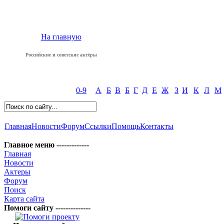
На главную
Российские и советские актёры
0-9
А
Б
В
Б
Г
Д
Е
Ж
З
И
К
Л
М
Главная
Новости
Форум
Ссылки
Помощь
Контакты
Главное меню -------------
Главная
Новости
Актеры
Форум
Поиск
Карта сайта
Помоги сайту --------------