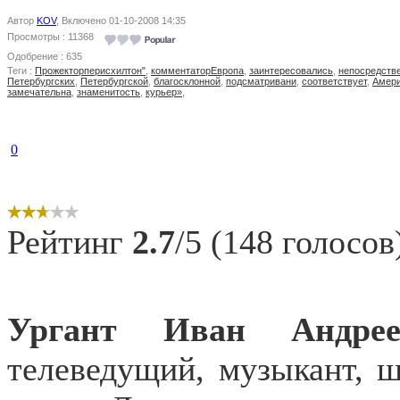
Автор
KOV
, Включено 01-10-2008 14:35
Просмотры : 11368
Одобрение : 635
Теги :
Прожекторперисхилтон"
,
комментаторЕвропа
,
заинтересовались
,
непосредств
Петербургских
,
Петербургской
,
благосклонной
,
подсматривани
,
соответствует
,
Амери
замечательна
,
знаменитость
,
курьер»
,
0
Рейтинг
2.7
/5 (148 голосов
Ургант Иван
Андре
телеведущий, музыкант, ш