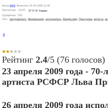
Автор
KOV
, Включено 25-04-2009 11:48
Просмотры : 11243
Одобрение : 595
Теги :
заслуженного
,
Дворжецкому
,
исполнилось
,
Владиславу
,
Прыгунова
,
артиста
,
ак
0
Рейтинг
2.4
/5 (76 голосов)
23 апреля 2009 года - 70
артиста РСФСР Льва Пр
26 апреля 2009 года испо