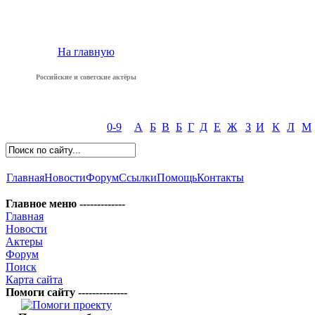
На главную
Российские и советские актёры
0-9
А
Б
В
Б
Г
Д
Е
Ж
З
И
К
Л
М
Главная
Новости
Форум
Ссылки
Помощь
Контакты
Главное меню -------------
Главная
Новости
Актеры
Форум
Поиск
Карта сайта
Помоги сайту --------------