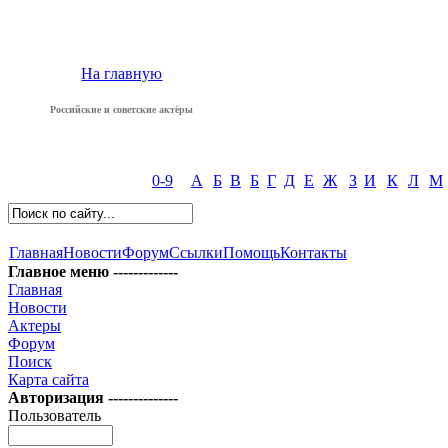
На главную
Российские и советские актёры
0-9
А
Б
В
Б
Г
Д
Е
Ж
З
И
К
Л
М
Главная
Новости
Форум
Ссылки
Помощь
Контакты
Главное меню -------------
Главная
Новости
Актеры
Форум
Поиск
Карта сайта
Авторизация --------------
Пользователь