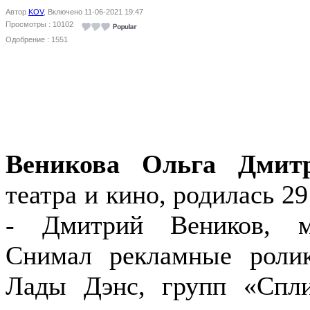
Автор
KOV
, Включено 11-06-2021 19:47
Просмотры : 10102
Одобрение : 1551
Веникова Ольга Дмит
театра и кино, родилась 2
- Дмитрий Веников, м
Снимал рекламные роли
Лады Дэнс, групп «Спл