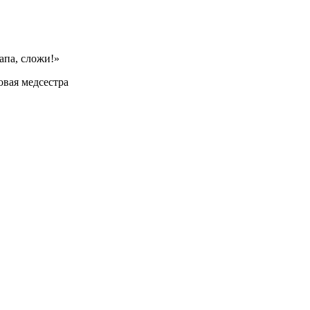
апа, сложи!»
овая медсестра