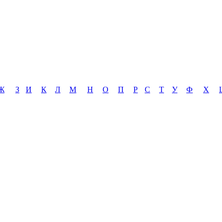
Ж
З
И
К
Л
М
Н
О
П
Р
С
Т
У
Ф
Х