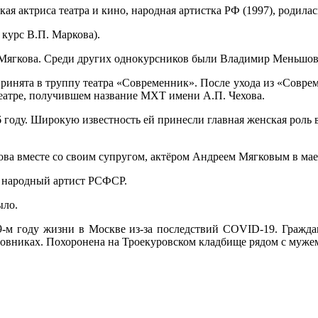
кая актриса театра и кино, народная артистка РФ (1997), родила
курс В.П. Маркова).
я Мягкова. Среди других однокурсников были Владимир Меньшо
принята в труппу театра «Современник». После ухода из «Соврем
 театре, получившем название МХТ имени А.П. Чехова.
 году. Широкую известность ей принесли главная женская роль
ва вместе со своим супругом, актёром Андреем Мягковым в мае 
р, народный артист РСФСР.
ыло.
 79-м году жизни в Москве из-за последствий COVID-19. Гражд
овниках. Похоронена на Троекуровском кладбище рядом с муже