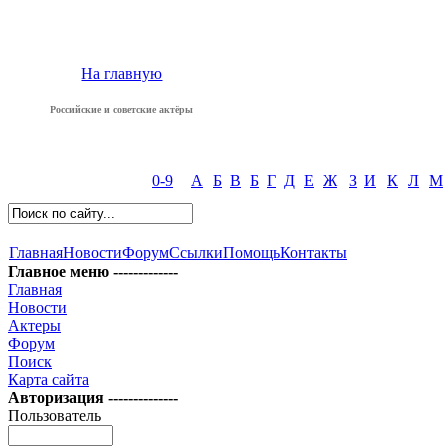
На главную
Российские и советские актёры
0-9
А
Б
В
Б
Г
Д
Е
Ж
З
И
К
Л
М
Главная
Новости
Форум
Ссылки
Помощь
Контакты
Главное меню -------------
Главная
Новости
Актеры
Форум
Поиск
Карта сайта
Авторизация --------------
Пользователь