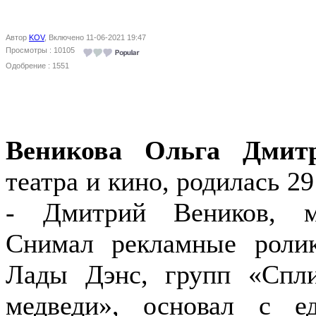
Автор
KOV
, Включено 11-06-2021 19:47
Просмотры : 10105
Одобрение : 1551
Веникова Ольга Дмит
театра и кино, родилась 2
- Дмитрий Веников, м
Снимал рекламные роли
Лады Дэнс, групп «Спл
медведи», основал с е