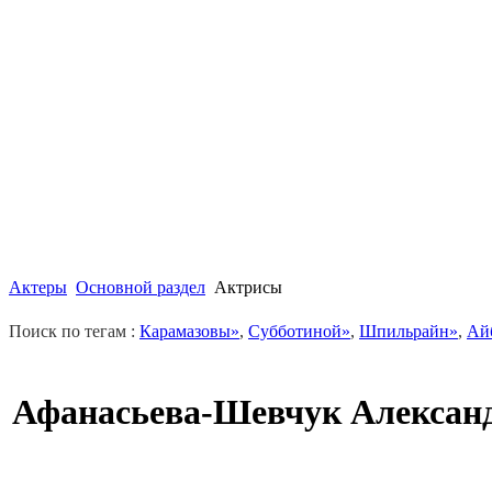
Актеры
Основной раздел
Актрисы
Поиск по тегам :
Карамазовы»
,
Субботиной»
,
Шпильрайн»
,
Ай
Афанасьева-Шевчук Алексан