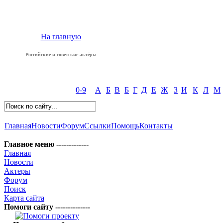
На главную
Российские и советские актёры
0-9
А
Б
В
Б
Г
Д
Е
Ж
З
И
К
Л
М
Главная
Новости
Форум
Ссылки
Помощь
Контакты
Главное меню -------------
Главная
Новости
Актеры
Форум
Поиск
Карта сайта
Помоги сайту --------------