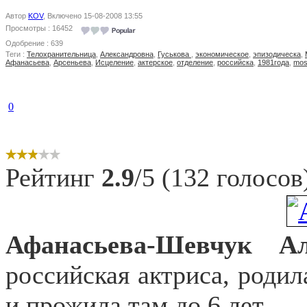
Автор
KOV
, Включено 15-08-2008 13:55
Просмотры : 16452
Одобрение : 639
Теги :
Телохранительница
,
Александровна
,
Гуськова
,
экономическое
,
эпизодическа
,
Афанасьева
,
Арсеньева
,
Исцеление
,
актерское
,
отделение
,
российска
,
1981года
,
mos
0
Рейтинг
2.9
/5 (132 голосов
Афанасьева-Шевчук Ал
российская актриса, родил
и прожила там до 6 лет.