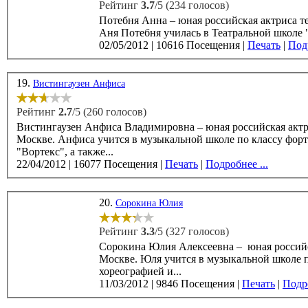
Рейтинг
3.7
/5 (234 голосов)
Потебня Анна – юная российская актриса театра и кин
02/05/2012
|
10616 Посещения
|
Печать
|
Подр
19.
Вистингаузен Анфиса
Рейтинг
2.7
/5 (260 голосов)
Вистингаузен Анфиса Владимировна – юная российская актрис
Москве. Анфиса учится в музыкальной школе по классу фортепиано и вокала и в школе современного танца
"Вортекс", а также...
22/04/2012
|
16077 Посещения
|
Печать
|
Подробнее ...
20.
Сорокина Юлия
Рейтинг
3.3
/5 (327 голосов)
Сорокина Юлия Алексеевна – юная российск
Москве. Юля учится в музыкальной школе по классу вокала и фортепиано. С четырёх лет она занимается
хореографией и...
11/03/2012
|
9846 Посещения
|
Печать
|
Подро