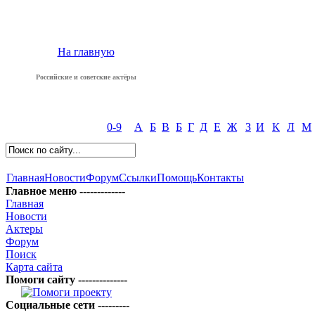
На главную
Российские и советские актёры
0-9
А
Б
В
Б
Г
Д
Е
Ж
З
И
К
Л
М
Главная
Новости
Форум
Ссылки
Помощь
Контакты
Главное меню -------------
Главная
Новости
Актеры
Форум
Поиск
Карта сайта
Помоги сайту --------------
Социальные сети ---------