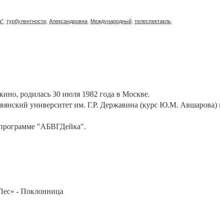
а"
,
турбулентности
,
Александровна
,
Международный
,
телеспектакль
,
 кино, родилась 30 июля 1982 года в Москве.
нский университет им. Г.Р. Державина (курс Ю.М. Авшарова) и
 программе "АБВГДейка".
Лес» - Поклонница