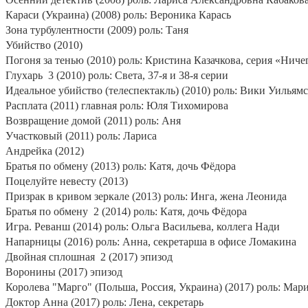
Караси (Украина) (2008) роль: Вероника Карась
Зона турбулентности (2009) роль: Таня
Убийство (2010)
Погоня за тенью (2010) роль: Кристина Казачкова, серия «Ничег
Глухарь
3 (2010) роль: Света, 37-я и 38-я серии
Идеальное убийство (телеспектакль) (2010) роль: Вики Уильямс
Расплата (2011) главная роль: Юля Тихомирова
Возвращение домой (2011) роль: Аня
Участковый (2011) роль: Лариса
Андрейка (2012)
Братья по обмену (2013) роль: Катя, дочь Фёдора
Поцелуйте невесту (2013)
Призрак в кривом зеркале (2013) роль: Инга, жена Леонида
Братья по обмену
2 (2014) роль: Катя, дочь Фёдора
Игра. Реванш (2014) роль: Ольга Васильева, коллега Нади
Напарницы (2016) роль: Анна, секретарша в офисе Ломакина
Двойная сплошная
2 (2017) эпизод
Воронины (2017) эпизод
Королева "Марго" (Польша, Россия, Украина) (2017) роль: Мар
Доктор Анна (2017) роль: Лена, секретарь