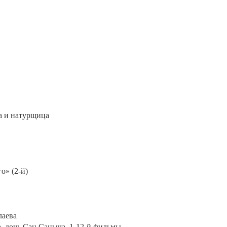
ша и натурщица
о» (2-й)
лаева
а, дочь Сан Саныча, 1-12-й фильмы