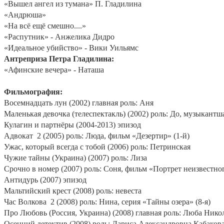
«Вышел ангел из тумана» П. Гладилина
«Андрюша»
«На всё ещё смешно....»
«Распутник» - Анжелика Дидро
«Идеальное убийство» - Вики Уильямс
Антреприза Петра Гладилина:
«Афинские вечера» - Наташа
Фильмография:
Восемнадцать лун (2002) главная роль: Аня
Маленькая девочка (телеспектакль) (2002) роль: До, музыкант
Кулагин и партнёры (2004-2013) эпизод
Адвокат
2 (2005) роль: Люда, фильм «Дезертир» (1-й)
Ужас, который всегда с тобой (2006) роль: Петринская
Чужие тайны (Украина) (2007) роль: Лиза
Срочно в номер (2007) роль: Соня, фильм «Портрет неизвестног
Антидурь (2007) эпизод
Мальтийский крест (2008) роль: невеста
Час Волкова
2 (2008) роль: Нина, серия «Тайны озера» (8-я)
Про Любовь (Россия, Украина) (2008) главная роль: Люба Нико
Осенний детектив (2008) роль: Лариса Александровна Кабаков