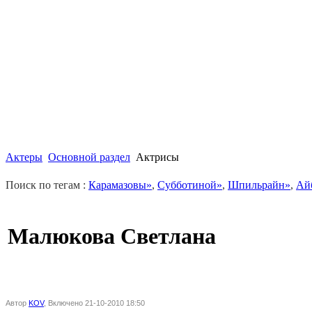
Актеры
Основной раздел
Актрисы
Поиск по тегам :
Карамазовы»
,
Субботиной»
,
Шпильрайн»
,
Ай
Малюкова Светлана
Автор
KOV
, Включено 21-10-2010 18:50