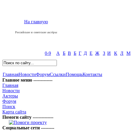
На главную
Российские и советские актёры
0-9
А
Б
В
Б
Г
Д
Е
Ж
З
И
К
Л
М
Главная
Новости
Форум
Ссылки
Помощь
Контакты
Главное меню -------------
Главная
Новости
Актеры
Форум
Поиск
Карта сайта
Помоги сайту --------------
Социальные сети ---------