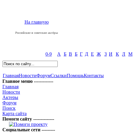
На главную
Российские и советские актёры
0-9
А
Б
В
Б
Г
Д
Е
Ж
З
И
К
Л
М
Главная
Новости
Форум
Ссылки
Помощь
Контакты
Главное меню -------------
Главная
Новости
Актеры
Форум
Поиск
Карта сайта
Помоги сайту --------------
Социальные сети ---------