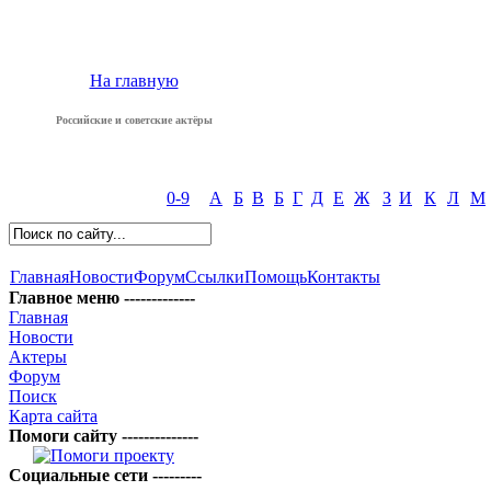
На главную
Российские и советские актёры
0-9
А
Б
В
Б
Г
Д
Е
Ж
З
И
К
Л
М
Главная
Новости
Форум
Ссылки
Помощь
Контакты
Главное меню -------------
Главная
Новости
Актеры
Форум
Поиск
Карта сайта
Помоги сайту --------------
Социальные сети ---------