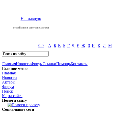
На главную
Российские и советские актёры
0-9
А
Б
В
Б
Г
Д
Е
Ж
З
И
К
Л
М
Главная
Новости
Форум
Ссылки
Помощь
Контакты
Главное меню -------------
Главная
Новости
Актеры
Форум
Поиск
Карта сайта
Помоги сайту --------------
Социальные сети ---------