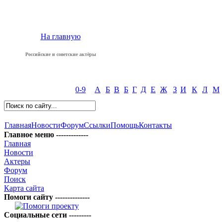
На главную
Российские и советские актёры
0-9
А
Б
В
Б
Г
Д
Е
Ж
З
И
К
Л
М
Главная
Новости
Форум
Ссылки
Помощь
Контакты
Главное меню -------------
Главная
Новости
Актеры
Форум
Поиск
Карта сайта
Помоги сайту --------------
Социальные сети ---------