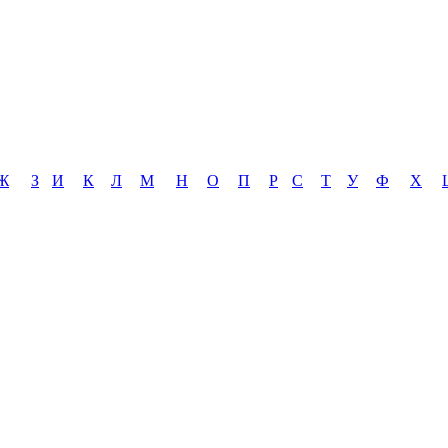
Ж
З
И
К
Л
М
Н
О
П
Р
С
Т
У
Ф
Х