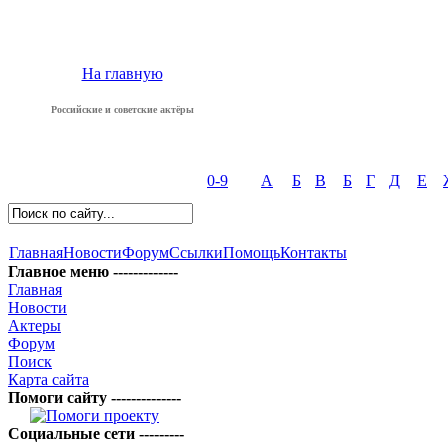
На главную
Российские и советские актёры
0-9
А
Б
В
Б
Г
Д
Е
Главная
Новости
Форум
Ссылки
Помощь
Контакты
Главное меню -------------
Главная
Новости
Актеры
Форум
Поиск
Карта сайта
Помоги сайту --------------
Социальные сети ---------